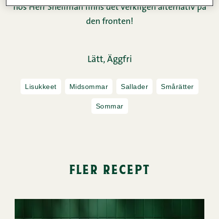
hos Herr Snellman finns det verkligen alternativ på
den fronten!
Lätt,
Äggfri
Lisukkeet
Midsommar
Sallader
Smårätter
Sommar
fler recept