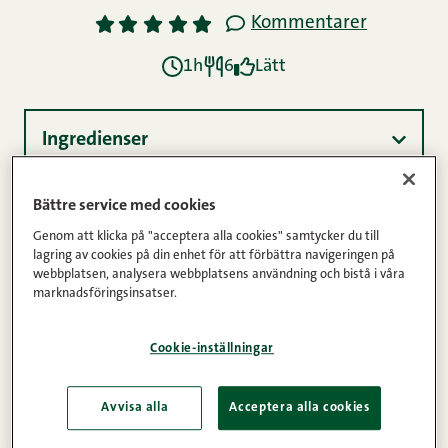
Kommentarer
1
2
3
4
5
1h
6
Lätt
Ingredienser
Bättre service med cookies
Instruktioner
Genom att klicka på "acceptera alla cookies" samtycker du till
lagring av cookies på din enhet för att förbättra navigeringen på
webbplatsen, analysera webbplatsens användning och bistå i våra
marknadsföringsinsatser.
Näringsinnehåll
Cookie-inställningar
En söt yoghurtsås ramar in denna somriga
coleslaw, eller ”sommarslaw”, som vi valt att kalla
Avvisa alla
Acceptera alla cookies
den. Passar perfekt till allt du grillar i solskenet, och