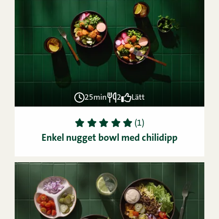
25min
2
Lätt
1
2
3
4
5
(1)
Enkel nugget bowl med chilidipp