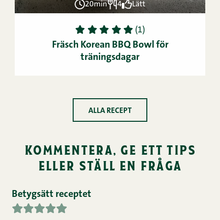
20min
4
Lätt
1
2
3
4
5
(1)
Fräsch Korean BBQ Bowl för
träningsdagar
ALLA RECEPT
kommentera, ge ett tips
eller ställ en fråga
Betygsätt receptet