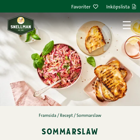
Hoppa till innehållet
Favoriter
Inköpslista
Framsida
/
Recept
/
Sommarslaw
sommarslaw