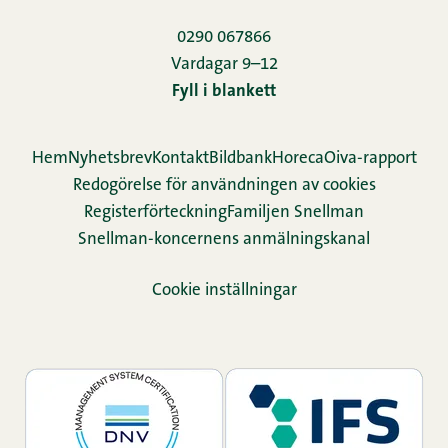
0290 067866
Vardagar 9–12
Fyll i blankett
Hem
Nyhetsbrev
Kontakt
Bildbank
Horeca
Oiva-rapport
Redogörelse för användningen av cookies
Re­gis­ter­för­teck­ning
Familjen Snellman
Snellman-koncernens anmälningskanal
Cookie inställningar