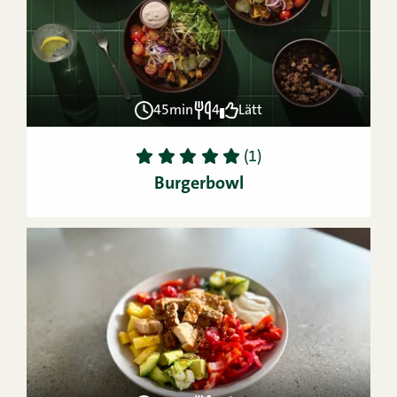
45min
4
Lätt
1
2
3
4
5
(1)
Burgerbowl