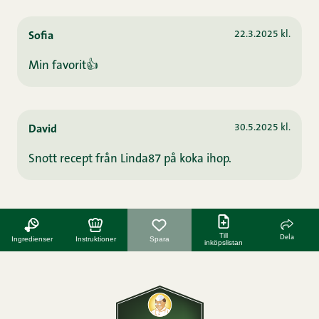
22.3.2025 kl.
Sofia
Min favorit👍
30.5.2025 kl.
David
Snott recept från Linda87 på koka ihop.
Till
Dela
Ingredienser
Instruktioner
Spara
inköpslistan