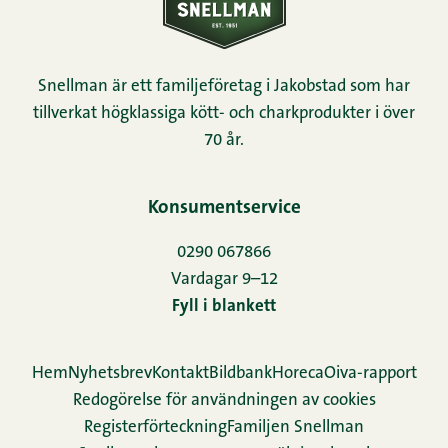
Snellman är ett familjeföretag i Jakobstad som har
tillverkat högklassiga kött- och charkprodukter i över
70 år.
Konsumentservice
0290 067866
Vardagar 9–12
Fyll i blankett
Hem
Nyhetsbrev
Kontakt
Bildbank
Horeca
Oiva-rapport
Redogörelse för användningen av cookies
Re­gis­ter­för­teck­ning
Familjen Snellman