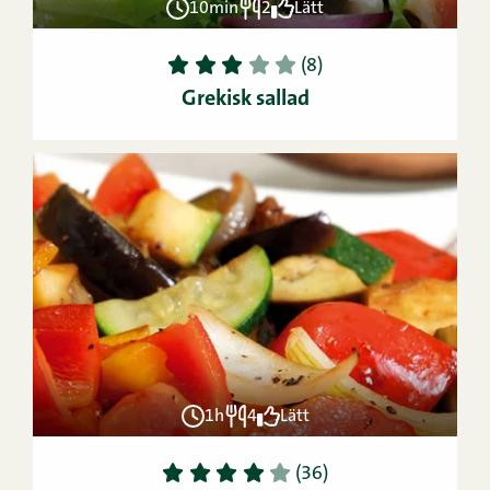
10min
2
Lätt
1
2
3
4
5
(8)
Grekisk sallad
1h
4
Lätt
1
2
3
4
5
(36)