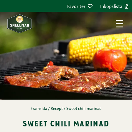
Hoppa till innehållet
Favoriter
Inköpslista
Framsida
/
Recept
/
Sweet chili marinad
sweet chili marinad