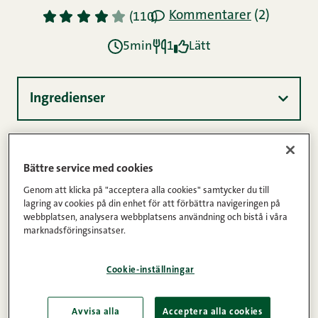
Kommentarer
(2)
1
2
3
4
5
(110)
5min
1
Lätt
Ingredienser
Instruktioner
Bättre service med cookies
Genom att klicka på "acceptera alla cookies" samtycker du till
lagring av cookies på din enhet för att förbättra navigeringen på
Näringsinnehåll
webbplatsen, analysera webbplatsens användning och bistå i våra
marknadsföringsinsatser.
En god marinad till kött med vitlök och sweet chili.
Cookie-inställningar
Avvisa alla
Acceptera alla cookies