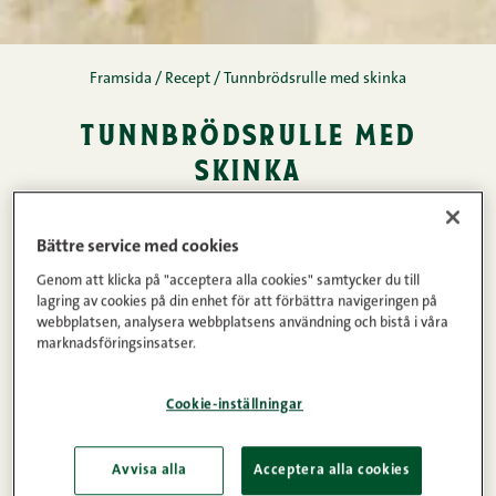
Framsida
/
Recept
/
Tunnbrödsrulle med skinka
tunnbrödsrulle med
skinka
Kommentarer
1
2
3
4
5
(43)
Bättre service med cookies
Tunntunn kokt skinka 270 g
Genom att klicka på "acceptera alla cookies" samtycker du till
lagring av cookies på din enhet för att förbättra navigeringen på
15min
5
Lätt
webbplatsen, analysera webbplatsens användning och bistå i våra
marknadsföringsinsatser.
Ingredienser
Cookie-inställningar
Avvisa alla
Acceptera alla cookies
Instruktioner