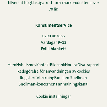
tillverkat högklassiga kött- och charkprodukter i över
70 år.
Konsumentservice
0290 067866
Vardagar 9–12
Fyll i blankett
Hem
Nyhetsbrev
Kontakt
Bildbank
Horeca
Oiva-rapport
Redogörelse för användningen av cookies
Re­gis­ter­för­teck­ning
Familjen Snellman
Snellman-koncernens anmälningskanal
Cookie inställningar