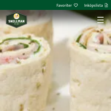
Hoppa till innehållet
Favoriter
Inköpslista