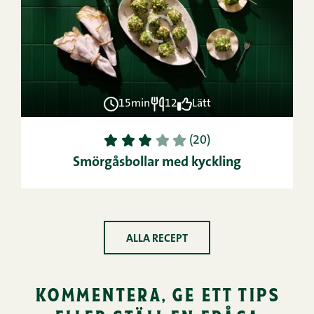
15min
12
Lätt
1
2
3
4
5
(20)
Smörgåsbollar med kyckling
ALLA RECEPT
kommentera, ge ett tips