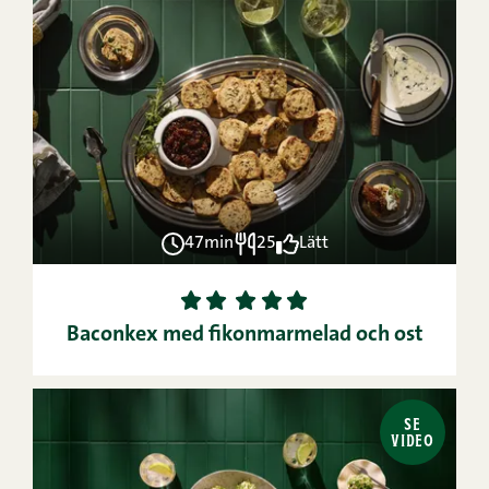
47min
25
Lätt
1
2
3
4
5
Baconkex med fikonmarmelad och ost
SE
VIDEO