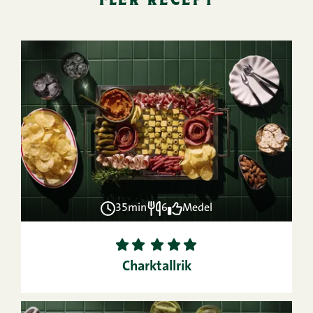
35min
6
Medel
1
2
3
4
5
Charktallrik