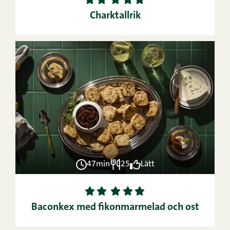
Charktallrik
47min
25
Lätt
1
2
3
4
5
Baconkex med fikonmarmelad och ost