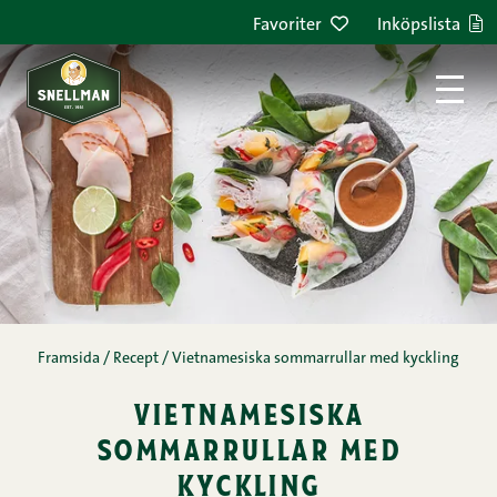
Hoppa till innehållet
Favoriter
Inköpslista
Framsida
/
Recept
/
Vietnamesiska sommarrullar med kyckling
vietnamesiska
sommarrullar med
kyckling