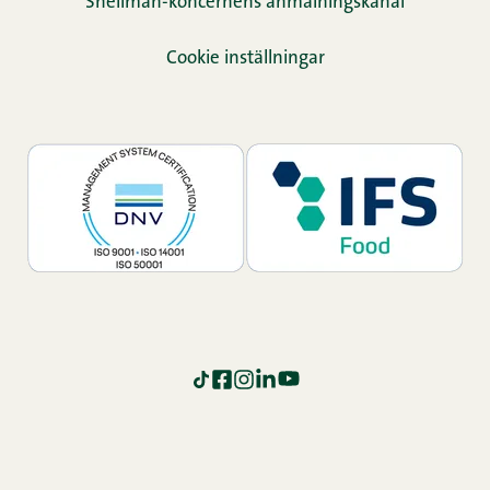
Snellman-koncernens anmälningskanal
Cookie inställningar
TikTok
Facebook
Instagram
LinkedIn
YouTube