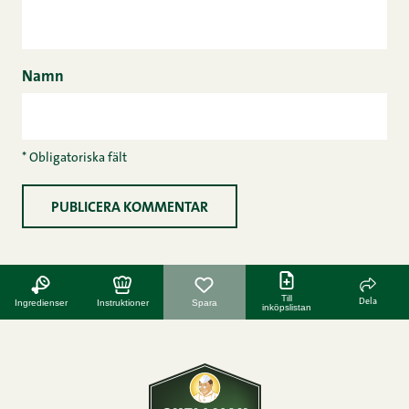
Namn
* Obligatoriska fält
Till
Dela
Ingredienser
Instruktioner
Spara
inköpslistan