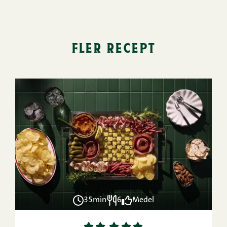
fler recept
35min
6
Medel
1
2
3
4
5