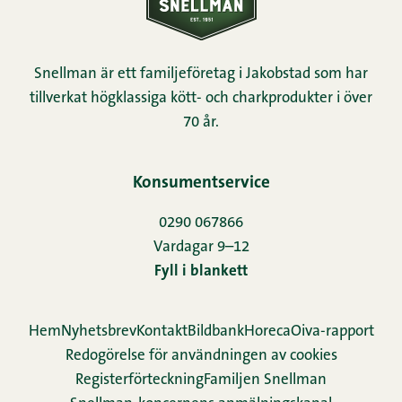
Snellman är ett familjeföretag i Jakobstad som har
tillverkat högklassiga kött- och charkprodukter i över
70 år.
Konsumentservice
0290 067866
Vardagar 9–12
Fyll i blankett
Hem
Nyhetsbrev
Kontakt
Bildbank
Horeca
Oiva-rapport
Redogörelse för användningen av cookies
Re­gis­ter­för­teck­ning
Familjen Snellman