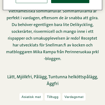
skall kunna uppskatta smaken i välgjorda
vietnamesiska sommarrullar. Sommarrullarna är
perfekt i vardagen, eftersom de är snabba att göra.
Du behöver egentligen bara lite Delikyckling,
sockerärter, risvermicell och mango inne i ett
rispapper och smakupplevelsen är redo! Receptet
har utvecklats för Snellman.fi av kocken och
matbloggaren Mika Rampa från Perinneruokaa prkl
-bloggen.
Lätt,
Mjölkfri,
Pålägg,
Tuntunna helköttspålägg,
Äggfri
Asiatisk mat
Tilltugg
Vardagsmat