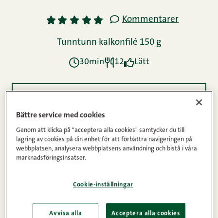
Kommentarer
1
2
3
4
5
Tunntunn kalkonfilé 150 g
30min
12
Lätt
Ingredienser
Bättre service med cookies
Genom att klicka på "acceptera alla cookies" samtycker du till
Instruktioner
lagring av cookies på din enhet för att förbättra navigeringen på
webbplatsen, analysera webbplatsens användning och bistå i våra
marknadsföringsinsatser.
Näringsinnehåll
Cookie-inställningar
Det behöver inte vara en viss tid på året för att man
Avvisa alla
Acceptera alla cookies