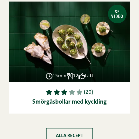
SE
VIDEO
15min
12
Lätt
1
2
3
4
5
(20)
Smörgåsbollar med kyckling
ALLA RECEPT