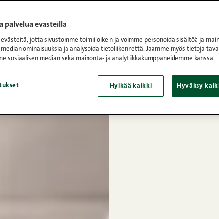
 palvelua evästeillä
västeitä, jotta sivustomme toimii oikein ja voimme personoida sisältöä ja main
 median ominaisuuksia ja analysoida tietoliikennettä. Jaamme myös tietoja tava
e sosiaalisen median sekä mainonta- ja analytiikkakumppaneidemme kanssa.
tukset
Hylkää kaikki
Hyväksy kaik