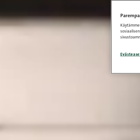
Parempaa
Käytämme e
sosiaalisen
sivustoamm
Evästease