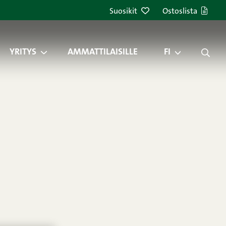
Suosikit
Ostoslista
YRITYS
AMMATTILAISILLE
FI