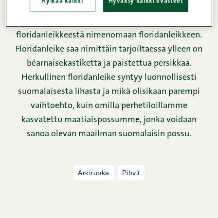
Hylkää kaikki
Hyväksy kaikki evästeet
floridanleike on leivitetty porsaanleike, mutta ne
ovatkin ne lisukkeet, jotka tekevät
floridanleikkeestä nimenomaan floridanleikkeen.
Floridanleike saa nimittäin tarjoiltaessa ylleen on
béarnaisekastiketta ja paistettua persikkaa.
Herkullinen floridanleike syntyy luonnollisesti
suomalaisesta lihasta ja mikä olisikaan parempi
vaihtoehto, kuin omilla perhetiloillamme
kasvatettu maatiaispossumme, jonka voidaan
sanoa olevan maailman suomalaisin possu.
Arkiruoka
Pihvit