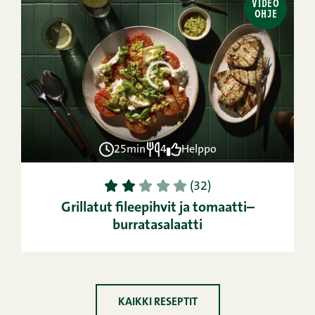
VIDEO
OHJE
25min
4
Helppo
1
2
3
4
5
(32)
Grillatut fileepihvit ja tomaatti–
burratasalaatti
KAIKKI RESEPTIT