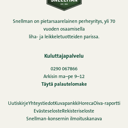
Snellman on pietarsaarelainen perheyritys, yli 70
vuoden osaamisella
liha- ja leikkeletuotteiden parissa.
Kuluttajapalvelu
0290 067866
Arkisin ma–pe 9–12
Täytä palautelomake
Uutiskirje
Yhteystiedot
Kuvapankki
Horeca
Oiva-raportti
Evästeseloste
Rekisteriseloste
Snellman-konsernin ilmoituskanava