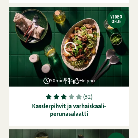
VIDEO
OHJE
50min
4
Helppo
1
2
3
4
5
(32)
Kasslerpihvit ja varhaiskaali-
perunasalaatti