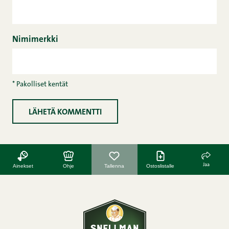
Nimimerkki
* Pakolliset kentät
Jaa
Ainekset
Ohje
Tallenna
Ostoslistalle