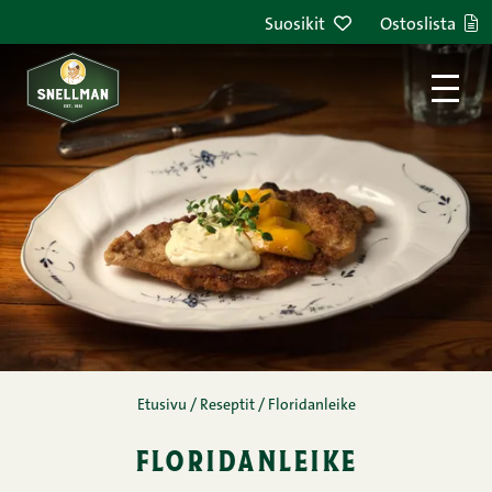
Siirry sisältöön
Suosikit
Ostoslista
Etusivu
/
Reseptit
/
Floridanleike
floridanleike