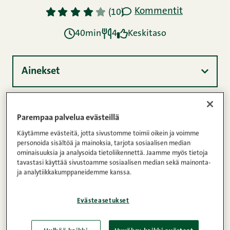
Kommentit
1
2
3
4
5
(10)
40min
4
Keskitaso
Ainekset
Ohje
Parempaa palvelua evästeillä
Käytämme evästeitä, jotta sivustomme toimii oikein ja voimme
personoida sisältöä ja mainoksia, tarjota sosiaalisen median
Ravintosisältö
ominaisuuksia ja analysoida tietoliikennettä. Jaamme myös tietoja
tavastasi käyttää sivustoamme sosiaalisen median sekä mainonta-
ja analytiikkakumppaneidemme kanssa.
Floridanleike ei välttämättä ole se tunnetuin leike,
Evästeasetukset
mutta sitäkin herkullisempi tämä raikkaan
hedelmäinen ruokalaji on. Pohjimmiltaan