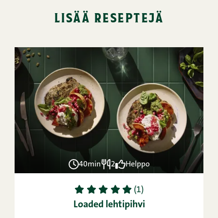
lisää reseptejä
40min
2
Helppo
1
2
3
4
5
(1)
Loaded lehtipihvi