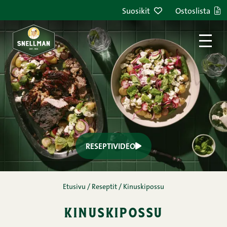
Siirry sisältöön
Suosikit
Ostoslista
RESEPTIVIDEO
Etusivu
/
Reseptit
/
Kinuskipossu
kinuskipossu