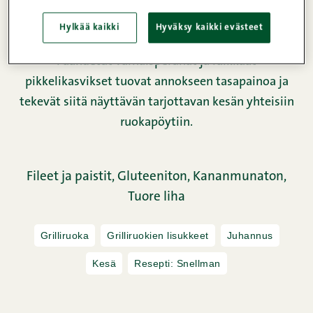
palkitaan. Snellmanin Maatiaispossun kasslerpala
kypsyy epäsuoralla lämmöllä pitkään mureaksi ja
Hylkää kaikki
Hyväksy kaikki evästeet
saa pintaansa makean kinuskikuorrutuksen.
Paahdetut varhaisperunat ja raikkaat
pikkelikasvikset tuovat annokseen tasapainoa ja
tekevät siitä näyttävän tarjottavan kesän yhteisiin
ruokapöytiin.
Fileet ja paistit,
Gluteeniton,
Kananmunaton,
Tuore liha
Grilliruoka
Grilliruokien lisukkeet
Juhannus
Kesä
Resepti: Snellman