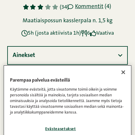
Kommentit
(4)
1
2
3
4
5
(34)
Maatiaispossun kasslerpala n. 1,5 kg
5h (josta aktiivista 1h)
6
Vaativa
Ainekset
Ohje
Parempaa palvelua evästeillä
Käytämme evästeitä, jotta sivustomme toimii oikein ja voimme
personoida sisältöä ja mainoksia, tarjota sosiaalisen median
ominaisuuksia ja analysoida tietoliikennettä. Jaamme myös tietoja
Ravintosisältö
tavastasi käyttää sivustoamme sosiaalisen median sekä mainonta-
ja analytiikkakumppaneidemme kanssa.
Kinuskipossu on grilliherkku, jossa maltti
Evästeasetukset