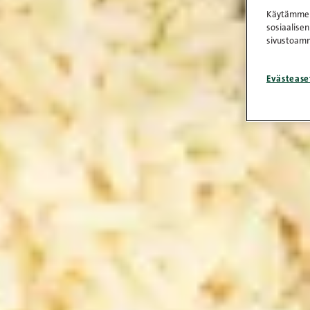
Käytämme e
sosiaalisen
sivustoamm
Evästease