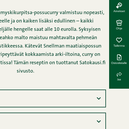
Ainekset
myskikurpitsa-possucurry valmistuu nopeasti,
lle ja on kaiken lisäksi edullinen – kaikki
Ohje
ljälle hengelle saat alle 10 eurolla. Syksyisen
eahko malto maistuu mahtavalta pehmeän
stikkeessa. Kätevät Snellman maatiaispossun
Tallenna
ripeyttävät kokkaamista arki-iltoina, curry on
tissa! Tämän reseptin on tuottanut
Satokausi.fi
Ostoslistalle
sivusto.
Jaa