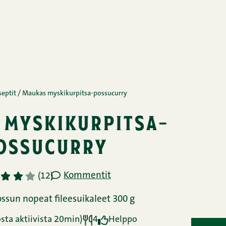
septit
/
Maukas myskikurpitsa-possucurry
 myskikurpitsa-
ossucurry
Kommentit
3
4
5
(12)
ssun nopeat fileesuikaleet 300 g
sta aktiivista 20min)
4
Helppo