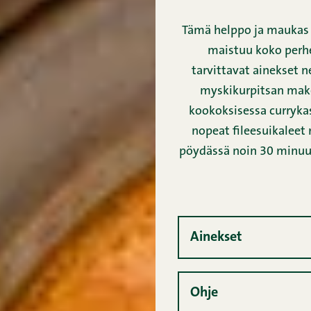
Tämä helppo ja maukas 
maistuu koko perhee
tarvittavat ainekset ne
myskikurpitsan mak
kookoksisessa curryka
nopeat fileesuikaleet 
pöydässä noin 30 minuu
Ainekset
Ohje