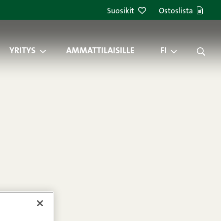
Suosikit
Ostoslista
YRITYS
AMMATTILAISILLE
FI