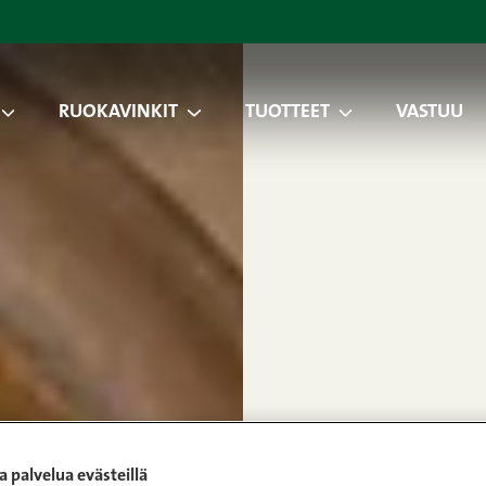
RUOKAVINKIT
TUOTTEET
VASTUU
 palvelua evästeillä