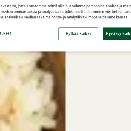
västeitä, jotta sivustomme toimii oikein ja voimme personoida sisältöä ja main
 median ominaisuuksia ja analysoida tietoliikennettä. Jaamme myös tietoja tava
e sosiaalisen median sekä mainonta- ja analytiikkakumppaneidemme kanssa.
tukset
Hylkää kaikki
Hyväksy kaik