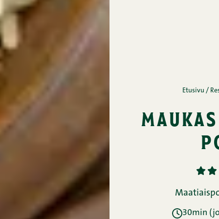
Etusivu
/
Re
maukas
p
1
2
Maatiaispo
30min (jo