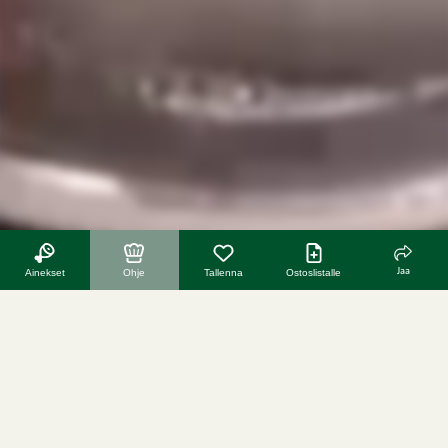
Jaa
Ainekset
Ohje
Tallenna
Ostoslistalle
lisää reseptejä