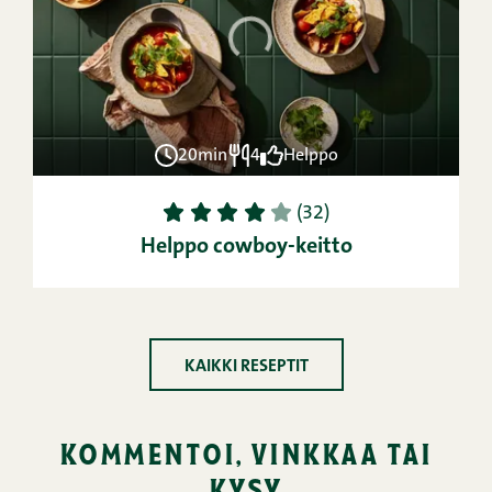
20min
4
Helppo
1
2
3
4
5
(32)
Helppo cowboy-keitto
KAIKKI RESEPTIT
kommentoi, vinkkaa tai
kysy