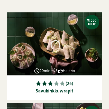
VIDEO
OHJE
20min
8
Helppo
1
2
3
4
5
(26)
Savukinkkuwrapit