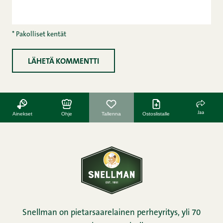
* Pakolliset kentät
Jaa
Ainekset
Ohje
Tallenna
Ostoslistalle
Snellman on pietarsaarelainen perheyritys, yli 70