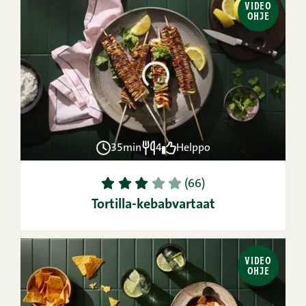
VIDEO
OHJE
35min
4
Helppo
1
2
3
4
5
(66)
Tortilla-kebabvartaat
VIDEO
OHJE