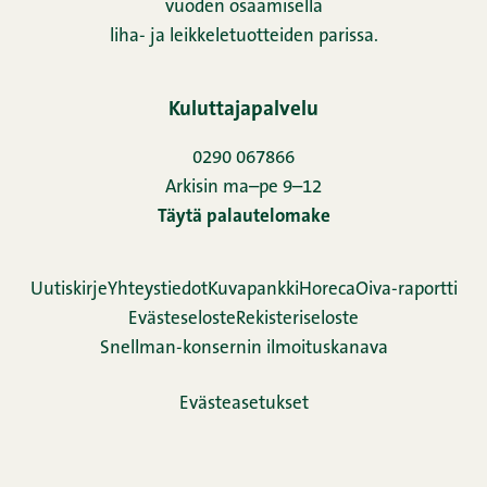
vuoden osaamisella
liha- ja leikkeletuotteiden parissa.
Kuluttajapalvelu
0290 067866
Arkisin ma–pe 9–12
Täytä palautelomake
Uutiskirje
Yhteystiedot
Kuvapankki
Horeca
Oiva-raportti
Evästeseloste
Rekisteriseloste
Snellman-konsernin ilmoituskanava
Evästeasetukset