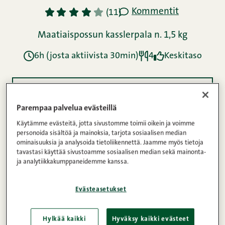
Kommentit
1
2
3
4
5
(11)
Maatiaispossun kasslerpala n. 1,5 kg
6h (josta aktiivista 30min)
4
Keskitaso
Ainekset
Parempaa palvelua evästeillä
Käytämme evästeitä, jotta sivustomme toimii oikein ja voimme
Ohje
personoida sisältöä ja mainoksia, tarjota sosiaalisen median
ominaisuuksia ja analysoida tietoliikennettä. Jaamme myös tietoja
tavastasi käyttää sivustoamme sosiaalisen median sekä mainonta-
ja analytiikkakumppaneidemme kanssa.
Ravintosisältö
Evästeasetukset
Pulled pork Snellmanin Maatiaispossun kasslerista
Hylkää kaikki
Hyväksy kaikki evästeet