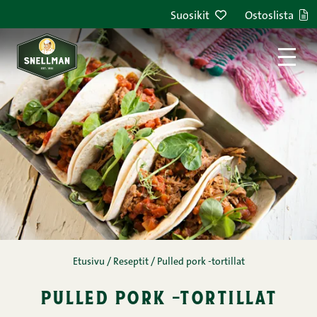
Siirry sisältöön
Suosikit
Ostoslista
Etusivu
/
Reseptit
/
Pulled pork -tortillat
pulled pork -tortillat