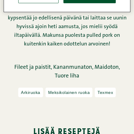
valmistettuna on mitä herkullisin täyte tortilloihin,
mutta pikaruokaa se ei ole: kassler kannattaakin
kypsentää jo edellisenä päivänä tai laittaa se uunin
hyvissä ajoin heti aamusta, jos mielii syödä
iltapäivällä. Makunsa puolesta pulled pork on
kuitenkin kaiken odottelun arvoinen!
Fileet ja paistit,
Kananmunaton,
Maidoton,
Tuore liha
Arkiruoka
Meksikolainen ruoka
Texmex
lisää reseptejä