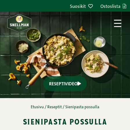
Suosikit
Ostoslista
Kananmunaton,
Pihvit,
Tuore liha
Italialainen ruoka
Pastaruoat
Satokausiresepti
Syksy
sienipasta possulla: ohje
videoina