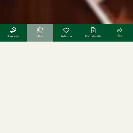
Jaa
Ainekset
Ohje
Tallenna
Ostoslistalle