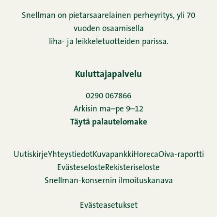
Snellman on pietarsaarelainen perheyritys, yli 70
vuoden osaamisella
liha- ja leikkeletuotteiden parissa.
Kuluttajapalvelu
0290 067866
Arkisin ma–pe 9–12
Täytä palautelomake
Uutiskirje
Yhteystiedot
Kuvapankki
Horeca
Oiva-raportti
Evästeseloste
Rekisteriseloste
Snellman-konsernin ilmoituskanava
Evästeasetukset