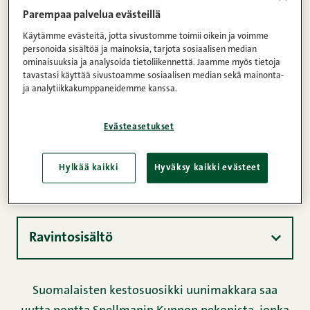
Kommentit
Parempaa palvelua evästeillä
1
2
3
4
5
(7)
Käytämme evästeitä, jotta sivustomme toimii oikein ja voimme
Kunnon pekoni 150 g
personoida sisältöä ja mainoksia, tarjota sosiaalisen median
ominaisuuksia ja analysoida tietoliikennettä. Jaamme myös tietoja
30min
4
Helppo
tavastasi käyttää sivustoamme sosiaalisen median sekä mainonta-
ja analytiikkakumppaneidemme kanssa.
Ainekset
Evästeasetukset
Hylkää kaikki
Hyväksy kaikki evästeet
Ohje
Ravintosisältö
Suomalaisten kestosuosikki uunimakkara saa