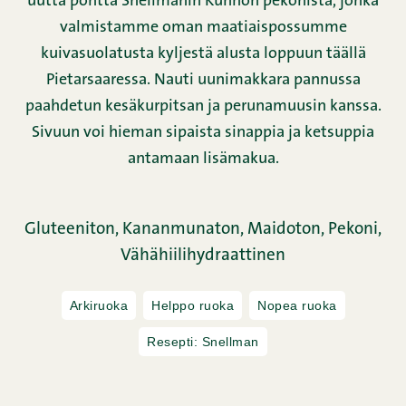
uutta pontta Snellmanin Kunnon pekonista, jonka
valmistamme oman maatiaispossumme
kuivasuolatusta kyljestä alusta loppuun täällä
Pietarsaaressa. Nauti uunimakkara pannussa
paahdetun kesäkurpitsan ja perunamuusin kanssa.
Sivuun voi hieman sipaista sinappia ja ketsuppia
antamaan lisämakua.
Gluteeniton,
Kananmunaton,
Maidoton,
Pekoni,
Vähähiilihydraattinen
Arkiruoka
Helppo ruoka
Nopea ruoka
Resepti: Snellman