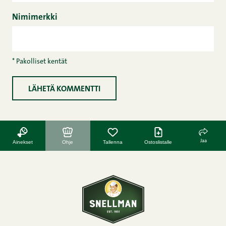
Nimimerkki
* Pakolliset kentät
Jaa
Ainekset
Ohje
Tallenna
Ostoslistalle