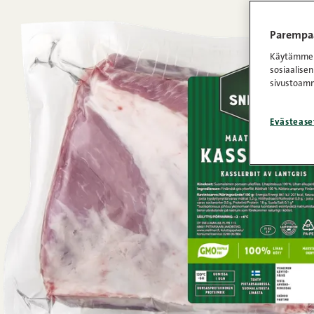
Parempaa
Käytämme e
sosiaalisen
sivustoamm
Evästease