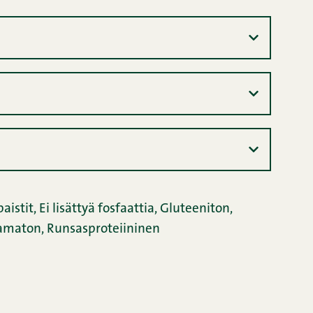
paistit
,
Ei lisättyä fosfaattia
,
Gluteeniton
,
amaton
,
Runsasproteiininen