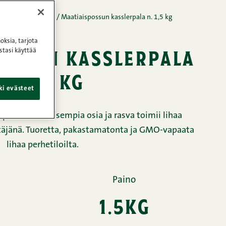
ha
/
Fileet ja paistit
/
Maatiaispossun kasslerpala n. 1,5 kg
oksia, tarjota
ossun kasslerpala
stasi käyttää
n. 1,5 kg
ki evästeet
possun rasvaisempia osia ja rasva toimii lihaa
äjänä. Tuoretta, pakastamatonta ja GMO-vapaata
lihaa perhetiloilta.
Paino
1.5kg