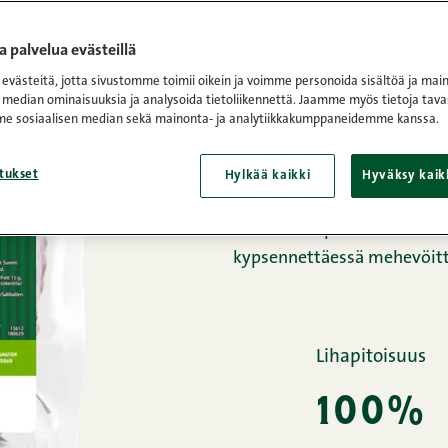
Etusivu
/
Tuotteet
/
Tuore li
 palvelua evästeillä
västeitä, jotta sivustomme toimii oikein ja voimme personoida sisältöä ja main
maatiaisp
 median ominaisuuksia ja analysoida tietoliikennettä. Jaamme myös tietoja tava
e sosiaalisen median sekä mainonta- ja analytiikkakumppaneidemme kanssa.
tukset
Hylkää kaikki
Hyväksy kaik
Maatiaispossun niska on 
kypsennettäessä mehevöitt
Lihapitoisuus
100%