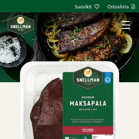
Siirry sisältöön
Suosikit
Ostoslista