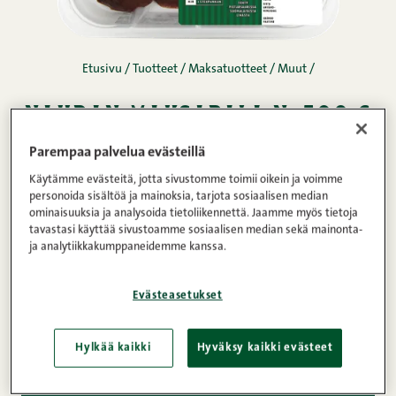
Etusivu
/
Tuotteet
/
Maksatuotteet
/
Muut
/
naudan maksapala n. 500 g
Parempaa palvelua evästeillä
Naudan maksapala on tuoretta, pakastamatonta
Käytämme evästeitä, jotta sivustomme toimii oikein ja voimme
maksaa ohuella pintakalvolla.
personoida sisältöä ja mainoksia, tarjota sosiaalisen median
ominaisuuksia ja analysoida tietoliikennettä. Jaamme myös tietoja
tavastasi käyttää sivustoamme sosiaalisen median sekä mainonta-
ja analytiikkakumppaneidemme kanssa.
Lihapitoisuus
Paino
0%
500g
Evästeasetukset
Hylkää kaikki
Hyväksy kaikki evästeet
Tuotetiedot