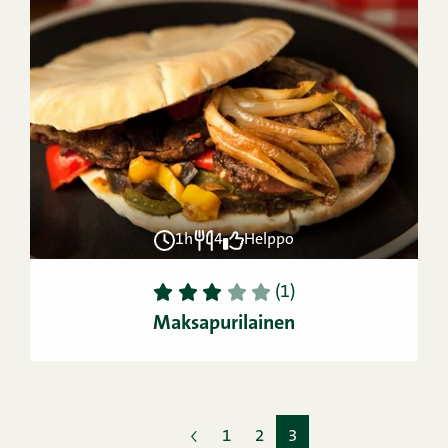
1h
4
Helppo
1
2
3
4
5
(1)
Maksapurilainen
1
2
3