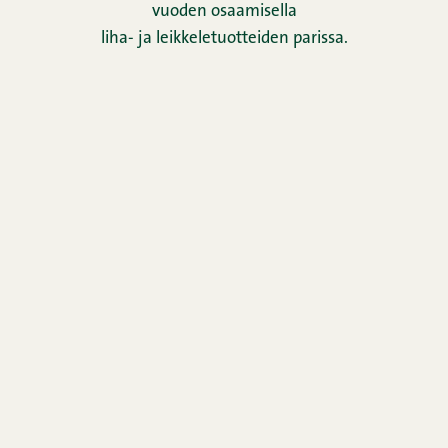
vuoden osaamisella
liha- ja leikkeletuotteiden parissa.
Kuluttajapalvelu
0290 067866
Arkisin ma–pe 9–12
Täytä palautelomake
Uutiskirje
Yhteystiedot
Kuvapankki
Horeca
Oiva-raportti
Evästeseloste
Rekisteriseloste
Snellman-konsernin ilmoituskanava
Evästeasetukset