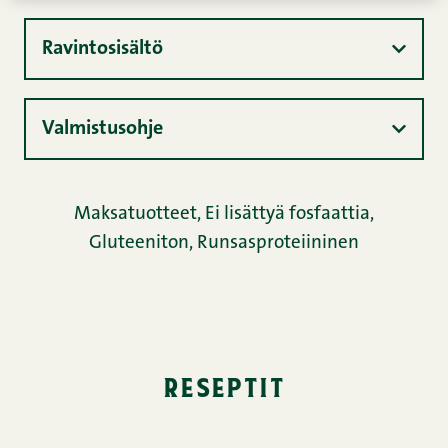
Ravintosisältö
Valmistusohje
Maksatuotteet
,
Ei lisättyä fosfaattia
,
Gluteeniton
,
Runsasproteiininen
reseptit