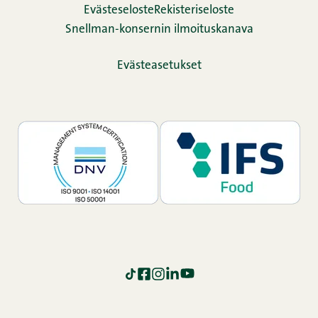
Evästeseloste
Rekisteriseloste
Snellman-konsernin ilmoituskanava
Evästeasetukset
TikTok
Facebook
Instagram
LinkedIn
YouTube