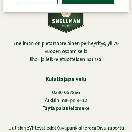
Snellman on pietarsaarelainen perheyritys, yli 70
vuoden osaamisella
liha- ja leikkeletuotteiden parissa.
Kuluttajapalvelu
0290 067866
Arkisin ma–pe 9–12
Täytä palautelomake
Uutiskirje
Yhteystiedot
Kuvapankki
Horeca
Oiva-raportti