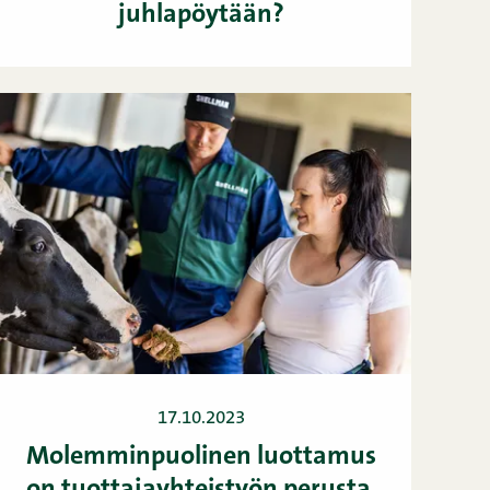
juhlapöytään?
17.10.2023
Molemminpuolinen luottamus
on tuottajayhteistyön perusta