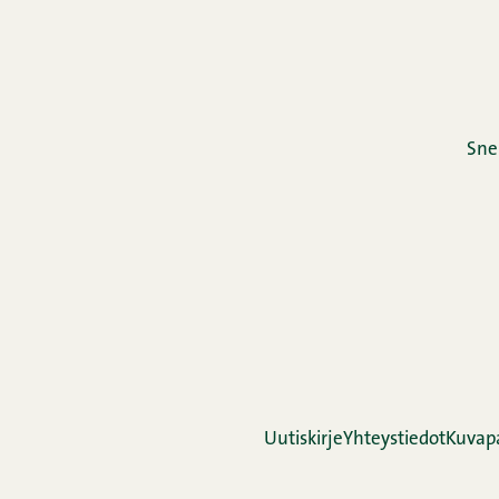
Sne
Uutiskirje
Yhteystiedot
Kuvap