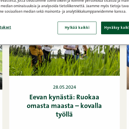
västeitä, jotta sivustomme toimii oikein ja voimme personoida sisältöä ja main
 median ominaisuuksia ja analysoida tietoliikennettä. Jaamme myös tietoja tava
e sosiaalisen median sekä mainonta- ja analytiikkakumppaneidemme kanssa.
tukset
Hylkää kaikki
Hyväksy kaik
28.05.2024
Eevan kynästä: Ruokaa
omasta maasta – kovalla
työllä