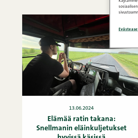
Käytämme e
sosiaalisen
sivustoamm
Evästease
13.06.2024
Elämää ratin takana:
Snellmanin eläinkuljetukset
hyvissä käsissä