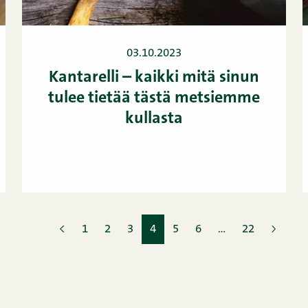
03.10.2023
Kantarelli – kaikki mitä sinun
tulee tietää tästä metsiemme
kullasta
1
2
3
4
5
6
…
22