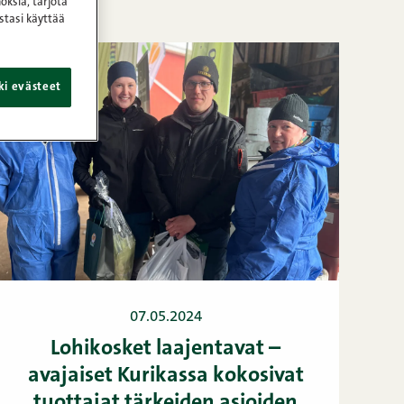
oksia, tarjota
stasi käyttää
ki evästeet
07.05.2024
Lohikosket laajentavat –
avajaiset Kurikassa kokosivat
tuottajat tärkeiden asioiden