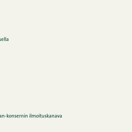
ella
an-konsernin ilmoituskanava