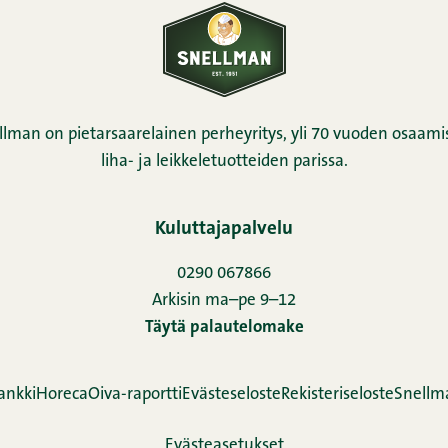
llman on pietarsaarelainen perheyritys, yli 70 vuoden osaamis
liha- ja leikkeletuotteiden parissa.
Kuluttajapalvelu
0290 067866
Arkisin ma–pe 9–12
Täytä palautelomake
ankki
Horeca
Oiva-raportti
Evästeseloste
Rekisteriseloste
Snellm
Evästeasetukset