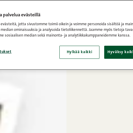
 palvelua evästeillä
västeitä, jotta sivustomme toimii oikein ja voimme personoida sisältöä ja main
 median ominaisuuksia ja analysoida tietoliikennettä. Jaamme myös tietoja tava
e sosiaalisen median sekä mainonta- ja analytiikkakumppaneidemme kanssa.
tukset
Hylkää kaikki
Hyväksy kaik