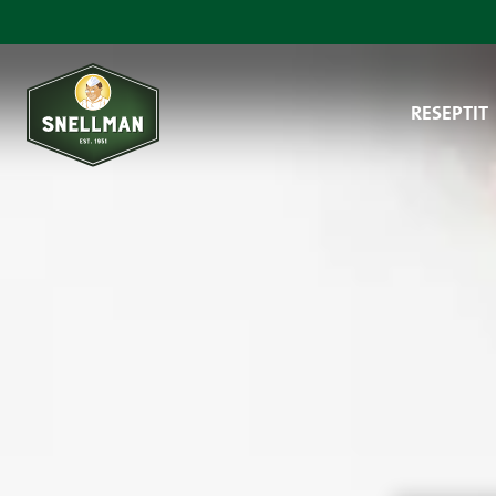
Siirry sisältöön
RESEPTIT