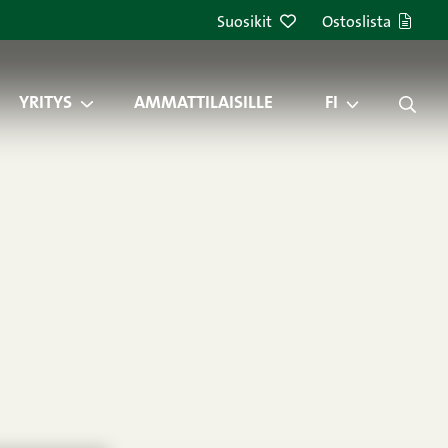
Suosikit
Ostoslista
YRITYS
AMMATTILAISILLE
FI