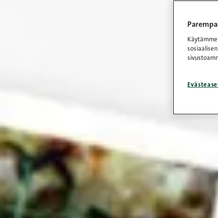
Parempaa
Käytämme e
sosiaalisen
sivustoamm
Evästease