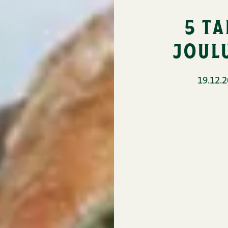
5 t
joul
19.12.2