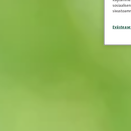
Käytämme e
sosiaalisen
sivustoamm
Evästease