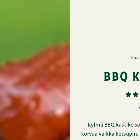
Etus
bbq k
1
2
Kylmä BBQ kastike sop
korvaa vaikka ketsupin.