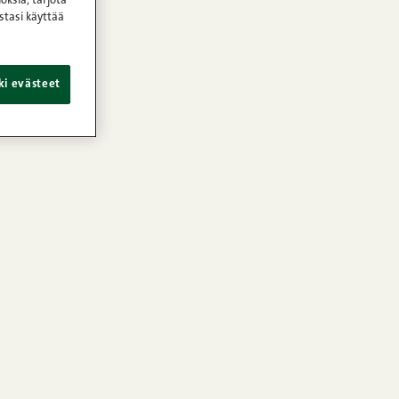
oksia, tarjota
stasi käyttää
ki evästeet