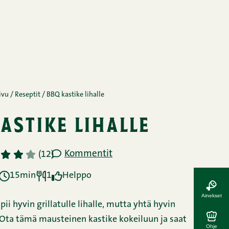
ivu
/
Reseptit
/
BBQ kastike lihalle
astike lihalle
Kommentit
3
4
5
(12)
15min
1
Helppo
Ainekset
ii hyvin grillatulle lihalle, mutta yhtä hyvin
 Ota tämä mausteinen kastike kokeiluun ja saat
Ohje