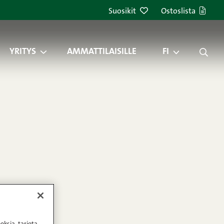
Suosikit
Ostoslista
YRITYS
AMMATTILAISILLE
FI