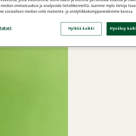
västeitä, jotta sivustomme toimii oikein ja voimme personoida sisältöä ja main
 median ominaisuuksia ja analysoida tietoliikennettä. Jaamme myös tietoja tava
e sosiaalisen median sekä mainonta- ja analytiikkakumppaneidemme kanssa.
tukset
Hylkää kaikki
Hyväksy kaik