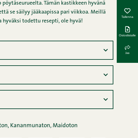
ko pöytäseurueelta. Tämän kastikkeen hyvänä
ttä se säilyy jääkaapissa pari viikkoa. Meillä
Tallenna
 hyväksi todettu resepti, ole hyvä!
Ostoslistalle
Jaa
ton,
Kananmunaton,
Maidoton