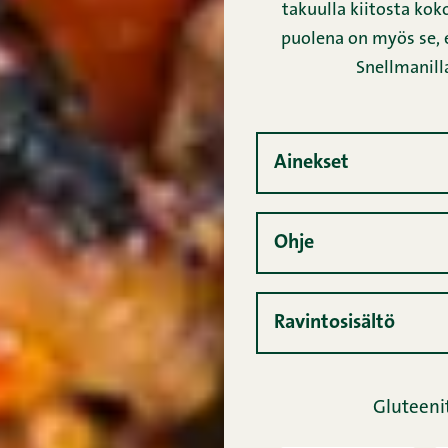
takuulla kiitosta ko
puolena on myös se, e
Snellmanilla
Ainekset
Ohje
Ravintosisältö
Gluteeni