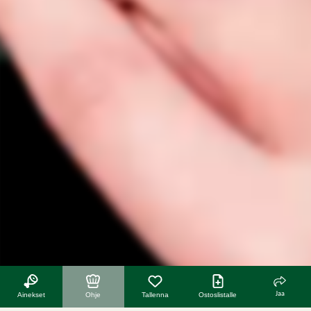
Jaa
Ainekset
Ohje
Tallenna
Ostoslistalle