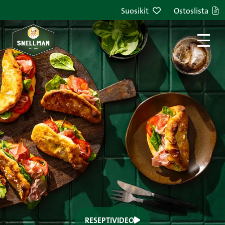
kinkulla: ohje videoina
Suosikit
Ostoslista