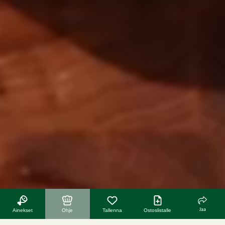
Jaa
Ainekset
Ohje
Tallenna
Ostoslistalle