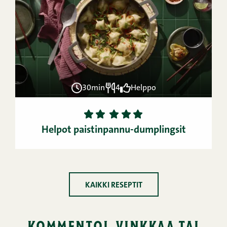
30min
4
Helppo
1
2
3
4
5
Helpot paistinpannu-dumplingsit
KAIKKI RESEPTIT
kommentoi, vinkkaa tai