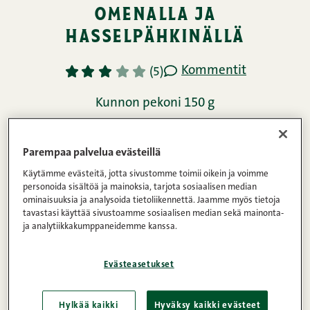
omenalla ja
hasselpähkinällä
Kommentit
1
2
3
4
5
(5)
Kunnon pekoni 150 g
1h 20min
4
Helppo
Parempaa palvelua evästeillä
Käytämme evästeitä, jotta sivustomme toimii oikein ja voimme
Ainekset
personoida sisältöä ja mainoksia, tarjota sosiaalisen median
ominaisuuksia ja analysoida tietoliikennettä. Jaamme myös tietoja
tavastasi käyttää sivustoamme sosiaalisen median sekä mainonta-
ja analytiikkakumppaneidemme kanssa.
Ohje
Evästeasetukset
Ravintosisältö
Hylkää kaikki
Hyväksy kaikki evästeet