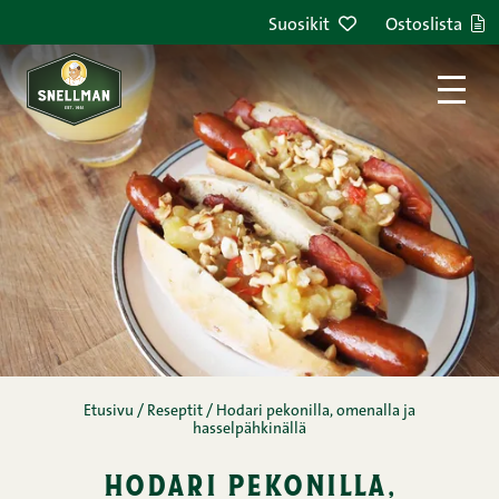
Siirry sisältöön
Suosikit
Ostoslista
Etusivu
/
Reseptit
/
Hodari pekonilla, omenalla ja
hasselpähkinällä
hodari pekonilla,