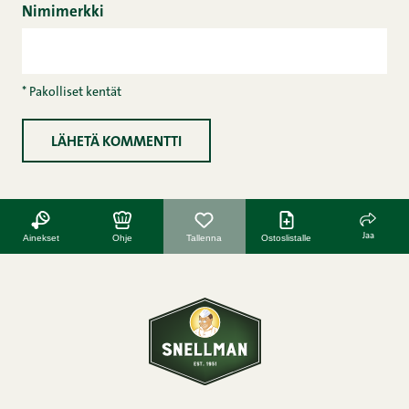
Nimimerkki
* Pakolliset kentät
Jaa
Ainekset
Ohje
Tallenna
Ostoslistalle