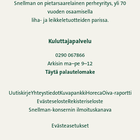
Snellman on pietarsaarelainen perheyritys, yli 70
vuoden osaamisella
liha- ja leikkeletuotteiden parissa.
Kuluttajapalvelu
0290 067866
Arkisin ma–pe 9–12
Täytä palautelomake
Uutiskirje
Yhteystiedot
Kuvapankki
Horeca
Oiva-raportti
Evästeseloste
Rekisteriseloste
Snellman-konsernin ilmoituskanava
Evästeasetukset