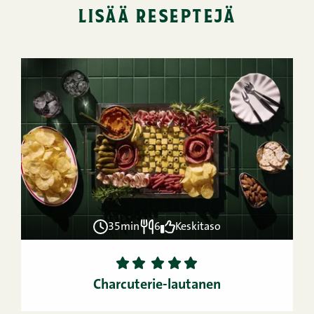
lisää reseptejä
35min
6
Keskitaso
1
2
3
4
5
Charcuterie-lautanen