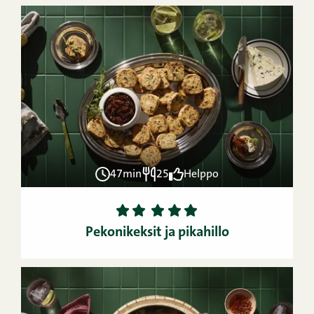
47min
25
Helppo
1
2
3
4
5
Pekonikeksit ja pikahillo