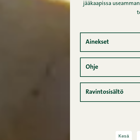
jääkaapissa useamman v
t
Ainekset
Ohje
Ravintosisältö
Kesä