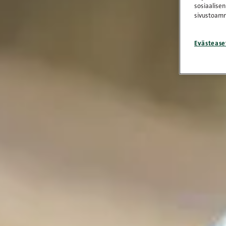
sosiaalisen
sivustoamm
Evästease