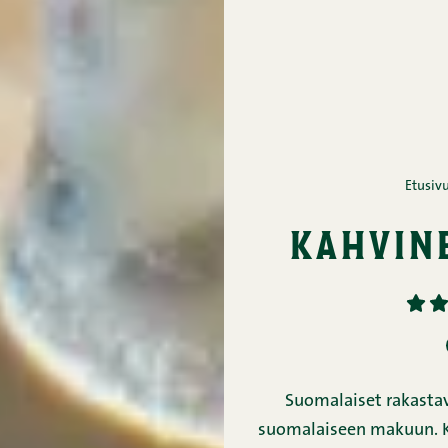
Etusiv
kahvin
1
2
Suomalaiset rakastava
suomalaiseen makuun. Ka