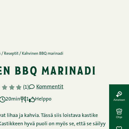
u
/
Reseptit
/
Kahvinen BBQ marinadi
en bbq marinadi
Kommentit
3
4
5
(1)
20min
1
Helppo
Ainekset
t lihaa ja kahvia. Tässä siis loistava kastike
Ohje
stikkeen hyvä puoli on myös se, että se säilyy