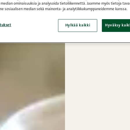
 median ominaisuuksia ja analysoida tietoliikennettä. Jaamme myös tietoja tava
e sosiaalisen median sekä mainonta- ja analytiikkakumppaneidemme kanssa.
tukset
Hylkää kaikki
Hyväksy kaik