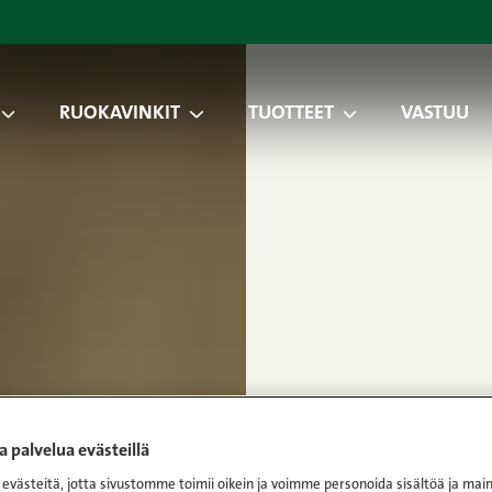
RUOKAVINKIT
TUOTTEET
VASTUU
 palvelua evästeillä
västeitä, jotta sivustomme toimii oikein ja voimme personoida sisältöä ja main