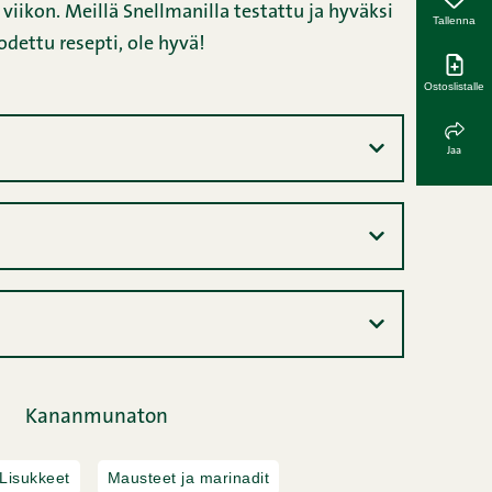
iikon. Meillä Snellmanilla testattu ja hyväksi
Tallenna
odettu resepti, ole hyvä!
Ostoslistalle
Jaa
Kananmunaton
Lisukkeet
Mausteet ja marinadit