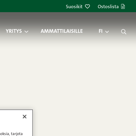
Suosikit
Ostoslista
YRITYS
AMMATTILAISILLE
FI
oksia, tarjota