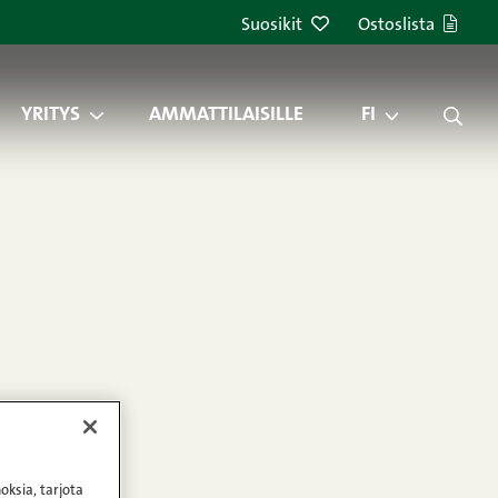
Suosikit
Ostoslista
YRITYS
AMMATTILAISILLE
FI
oksia, tarjota