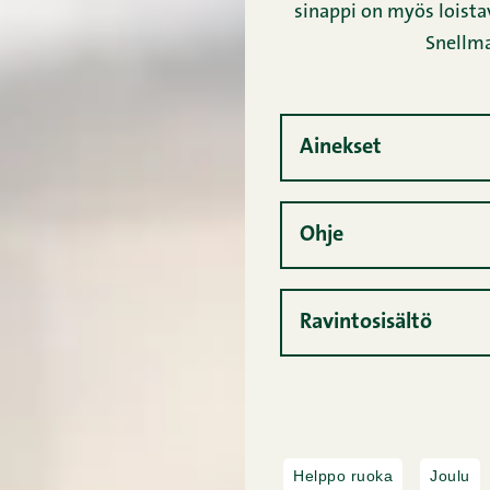
sinappi on myös loistav
Snellma
Ainekset
Ohje
Ravintosisältö
Helppo ruoka
Joulu