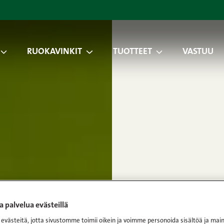
RUOKAVINKIT
TUOTTEET
VASTUU
 palvelua evästeillä
västeitä, jotta sivustomme toimii oikein ja voimme personoida sisältöä ja main