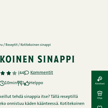
vu
/
Reseptit
/
Kotitekoinen sinappi
koinen sinappi
Kommentit
3
4
5
(44)
10min
1
Helppo
Ainekset
illut tehdä sinappia itse? Tällä reseptillä
Ohje
teko onnistuu käden käänteessä. Kotitekoinen