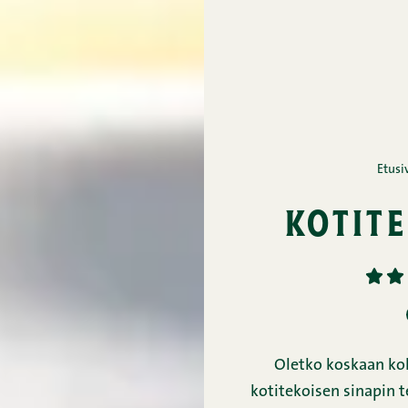
Etusi
kotite
1
2
Oletko koskaan koke
kotitekoisen sinapin 