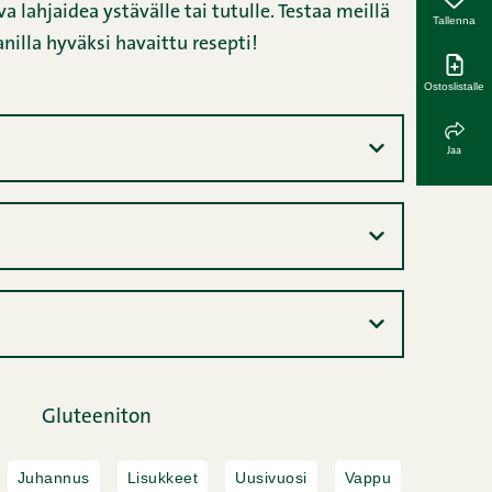
a lahjaidea ystävälle tai tutulle. Testaa meillä
Tallenna
nilla hyväksi havaittu resepti!
Ostoslistalle
Jaa
Gluteeniton
Juhannus
Lisukkeet
Uusivuosi
Vappu