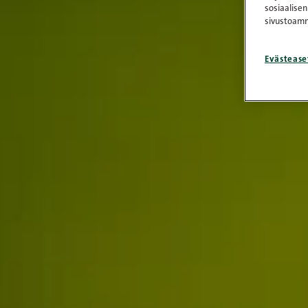
sosiaalisen
sivustoamm
Evästease