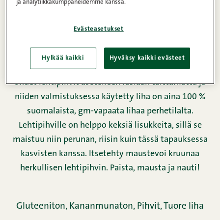
ja analytiikkakumppaneidemme kanssa.
Lehtipihvi on nopeutensa ja vaivattomuutensa
Evästeasetukset
ansiosta myös erinomaista arkiruokaa. Snellmanin
naudan lehtipihvi leikataan ulkofileestä, josta on
Hylkää kaikki
Hyväksy kaikki evästeet
huolellisesti käsityönä poistettu kalvot. Todella
ohuet lehtipihvit asetelleen rasiaan taittamatta ja
niiden valmistuksessa käytetty liha on aina 100 %
suomalaista, gm-vapaata lihaa perhetilalta.
Lehtipihville on helppo keksiä lisukkeita, sillä se
maistuu niin perunan, riisin kuin tässä tapauksessa
kasvisten kanssa. Itsetehty maustevoi kruunaa
herkullisen lehtipihvin. Paista, mausta ja nauti!
Gluteeniton,
Kananmunaton,
Pihvit,
Tuore liha