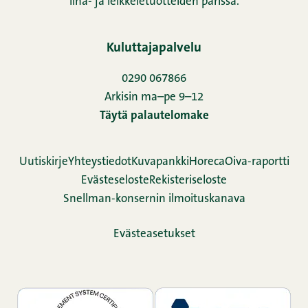
liha- ja leikkeletuotteiden parissa.
Kuluttajapalvelu
0290 067866
Arkisin ma–pe 9–12
Täytä palautelomake
Uutiskirje
Yhteystiedot
Kuvapankki
Horeca
Oiva-raportti
Evästeseloste
Rekisteriseloste
Snellman-konsernin ilmoituskanava
Evästeasetukset