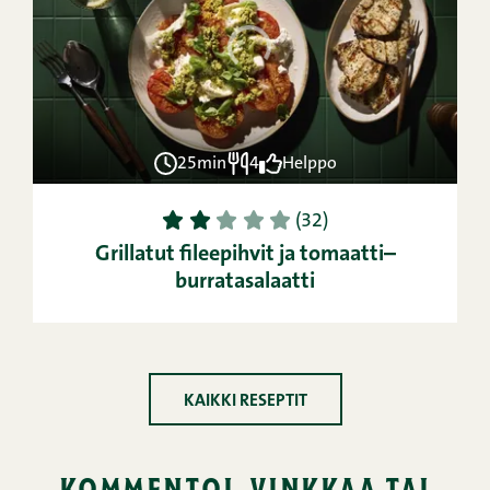
25min
4
Helppo
1
2
3
4
5
(32)
Grillatut fileepihvit ja tomaatti–
burratasalaatti
KAIKKI RESEPTIT
kommentoi, vinkkaa tai