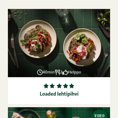
40min
2
Helppo
1
2
3
4
5
Loaded lehtipihvi
VIDEO