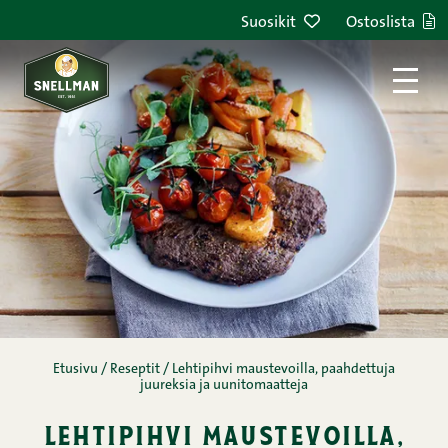
Siirry sisältöön
Suosikit
Ostoslista
Etusivu
/
Reseptit
/
Lehtipihvi maustevoilla, paahdettuja
juureksia ja uunitomaatteja
lehtipihvi maustevoilla,