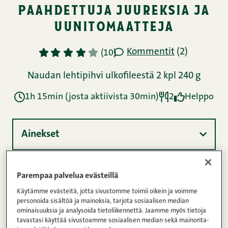
paahdettuja juureksia ja
uunitomaatteja
Kommentit
(2)
1
2
3
4
5
(10)
Naudan lehtipihvi ulkofileestä 2 kpl 240 g
1h 15min (josta aktiivista 30min)
2
Helppo
Ainekset
Ohje
Parempaa palvelua evästeillä
Käytämme evästeitä, jotta sivustomme toimii oikein ja voimme
personoida sisältöä ja mainoksia, tarjota sosiaalisen median
ominaisuuksia ja analysoida tietoliikennettä. Jaamme myös tietoja
Ravintosisältö
tavastasi käyttää sivustoamme sosiaalisen median sekä mainonta-