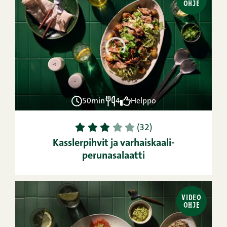
OHJE
50min
4
Helppo
1
2
3
4
5
(32)
Kasslerpihvit ja varhaiskaali-
perunasalaatti
VIDEO
OHJE