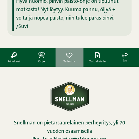
Hyvä huomio, pihvin paisto-ohje on tipuunut
matkasta! Nyt löytyy. Kuuma pannu, öljyä +
voita ja nopea paisto, niin tulee paras pihvi.
/Suvi
Jaa
Ainekset
Ohje
Tallenna
Ostoslistalle
Snellman on pietarsaarelainen perheyritys, yli 70
vuoden osaamisella