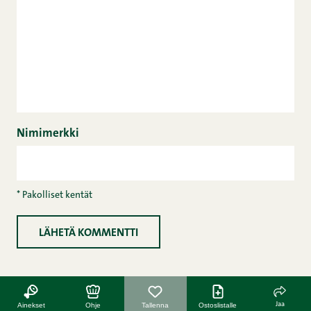
Nimimerkki
* Pakolliset kentät
Jaa
Ainekset
Ohje
Tallenna
Ostoslistalle