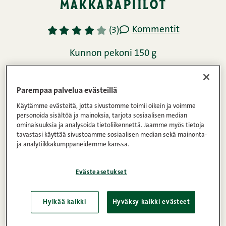
makkarapiilot
Kommentit
1
2
3
4
5
(3)
Kunnon pekoni 150 g
45min
6
Helppo
Parempaa palvelua evästeillä
Käytämme evästeitä, jotta sivustomme toimii oikein ja voimme
Ainekset
personoida sisältöä ja mainoksia, tarjota sosiaalisen median
ominaisuuksia ja analysoida tietoliikennettä. Jaamme myös tietoja
tavastasi käyttää sivustoamme sosiaalisen median sekä mainonta-
ja analytiikkakumppaneidemme kanssa.
Ohje
Evästeasetukset
Ravintosisältö
Hylkää kaikki
Hyväksy kaikki evästeet