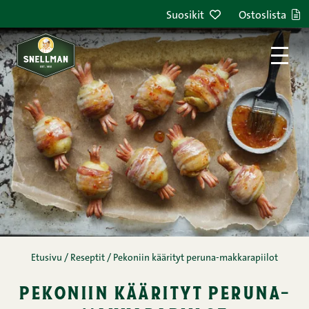
Siirry sisältöön
Suosikit
Ostoslista
Etusivu
/
Reseptit
/
Pekoniin käärityt peruna-makkarapiilot
pekoniin käärityt peruna-