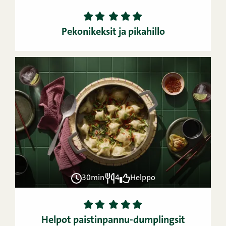
1
2
3
4
5
Pekonikeksit ja pikahillo
30min
4
Helppo
1
2
3
4
5
Helpot paistinpannu-dumplingsit