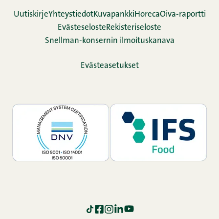
Uutiskirje
Yhteystiedot
Kuvapankki
Horeca
Oiva-raportti
Evästeseloste
Rekisteriseloste
Snellman-konsernin ilmoituskanava
Evästeasetukset
TikTok
Facebook
Instagram
LinkedIn
YouTube