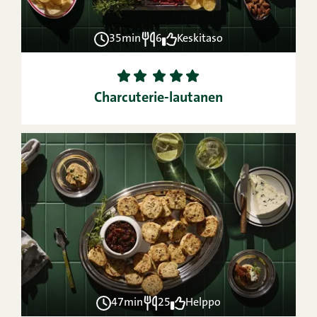
35min
6
Keskitaso
1
2
3
4
5
Charcuterie-lautanen
47min
25
Helppo