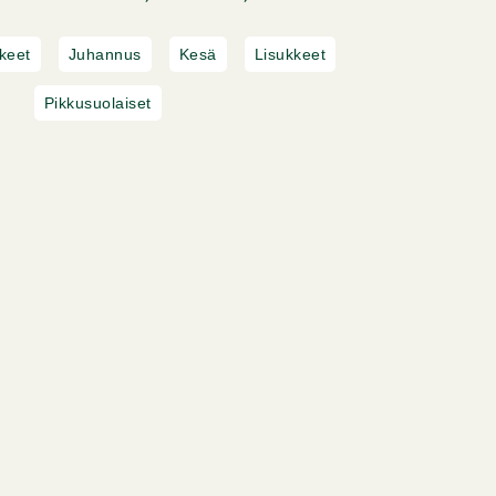
kkeet
Juhannus
Kesä
Lisukkeet
Pikkusuolaiset