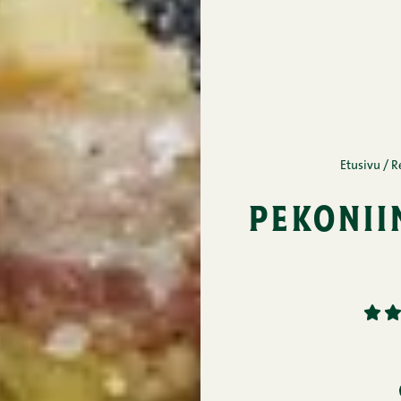
Etusivu
/
R
pekonii
1
2