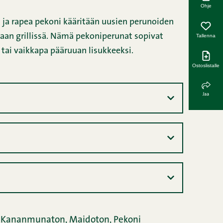
Ohje
 ja rapea pekoni kääritään uusien perunoiden
taan grillissä. Nämä pekoniperunat sopivat
Tallenna
 tai vaikkapa pääruuan lisukkeeksi.
Ostoslistalle
Jaa
,
Kananmunaton,
Maidoton,
Pekoni