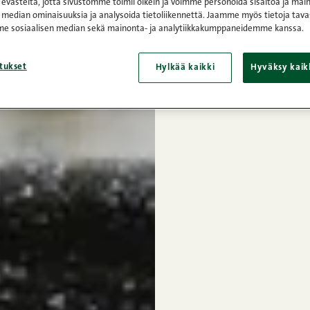
västeitä, jotta sivustomme toimii oikein ja voimme personoida sisältöä ja main
 median ominaisuuksia ja analysoida tietoliikennettä. Jaamme myös tietoja tava
e sosiaalisen median sekä mainonta- ja analytiikkakumppaneidemme kanssa.
tukset
Hylkää kaikki
Hyväksy kaik