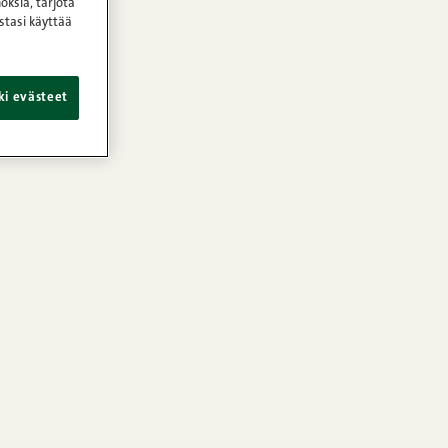
oksia, tarjota
stasi käyttää
ki evästeet