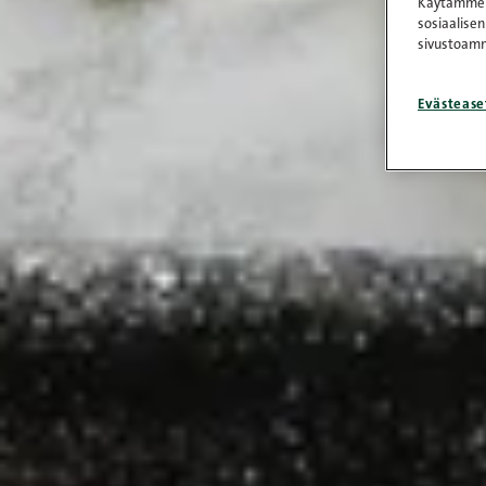
Käytämme e
sosiaalisen
sivustoamm
Evästease