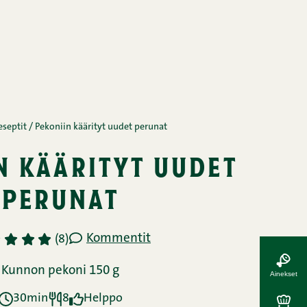
eseptit
/
Pekoniin käärityt uudet perunat
n käärityt uudet
perunat
Kommentit
3
4
5
(8)
Kunnon pekoni 150 g
Ainekset
30min
8
Helppo