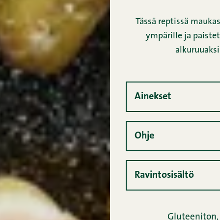
Tässä reptissä maukas
ympärille ja paiste
alkuruuaksi
Ainekset
Ohje
Ravintosisältö
Gluteeniton