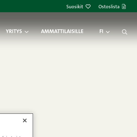
Suosikit
Ostoslista
YRITYS
AMMATTILAISILLE
FI