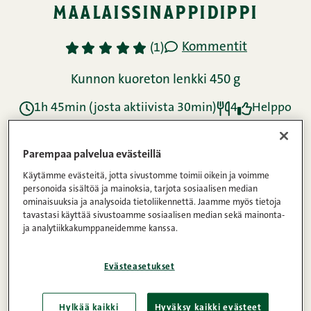
maalaissinappidippi
Kommentit
1
2
3
4
5
(1)
Kunnon kuoreton lenkki 450 g
1h 45min (josta aktiivista 30min)
4
Helppo
Parempaa palvelua evästeillä
Ainekset
Käytämme evästeitä, jotta sivustomme toimii oikein ja voimme
personoida sisältöä ja mainoksia, tarjota sosiaalisen median
ominaisuuksia ja analysoida tietoliikennettä. Jaamme myös tietoja
Ohje
tavastasi käyttää sivustoamme sosiaalisen median sekä mainonta-
ja analytiikkakumppaneidemme kanssa.
Evästeasetukset
Ravintosisältö
Hylkää kaikki
Hyväksy kaikki evästeet