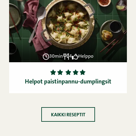
30min
4
Helppo
1
2
3
4
5
Helpot paistinpannu-dumplingsit
KAIKKI RESEPTIT