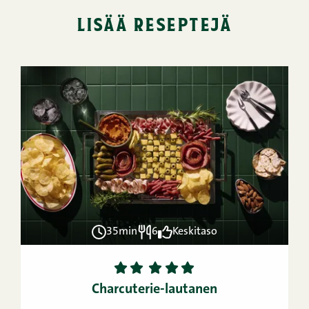
lisää reseptejä
35min
6
Keskitaso
1
2
3
4
5
Charcuterie-lautanen