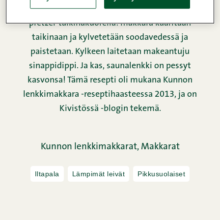
Klassiset nakkipiilot koukuttavan suolaisella
pretzel-taikinakuorella: makkara kääritään
taikinaan ja kylvetetään soodavedessä ja
paistetaan. Kylkeen laitetaan makeantuju
sinappidippi. Ja kas, saunalenkki on pessyt
kasvonsa! Tämä resepti oli mukana Kunnon
lenkkimakkara -reseptihaasteessa 2013, ja on
Kivistössä -blogin tekemä.
Kunnon lenkkimakkarat,
Makkarat
Iltapala
Lämpimät leivät
Pikkusuolaiset