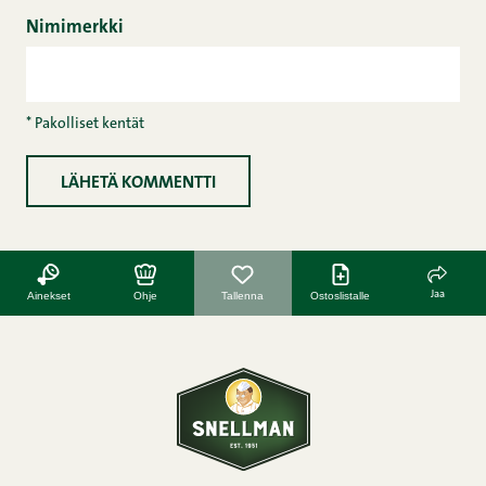
Nimimerkki
* Pakolliset kentät
Jaa
Ainekset
Ohje
Tallenna
Ostoslistalle