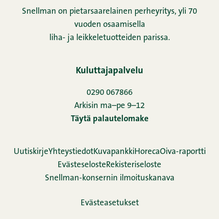
Snellman on pietarsaarelainen perheyritys, yli 70
vuoden osaamisella
liha- ja leikkeletuotteiden parissa.
Kuluttajapalvelu
0290 067866
Arkisin ma–pe 9–12
Täytä palautelomake
Uutiskirje
Yhteystiedot
Kuvapankki
Horeca
Oiva-raportti
Evästeseloste
Rekisteriseloste
Snellman-konsernin ilmoituskanava
Evästeasetukset