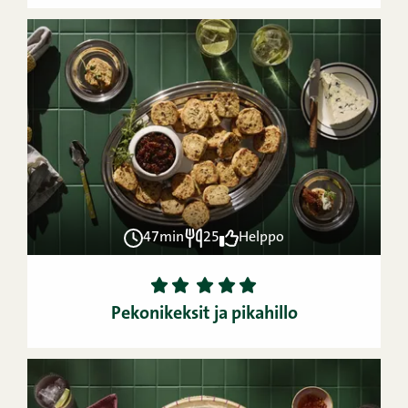
47min
25
Helppo
1
2
3
4
5
Pekonikeksit ja pikahillo