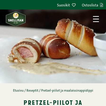
Siirry sisältöön
Suosikit
Ostoslista
Etusivu
/
Reseptit
/
Pretzel-piilot ja maalaissinappidippi
pretzel-piilot ja