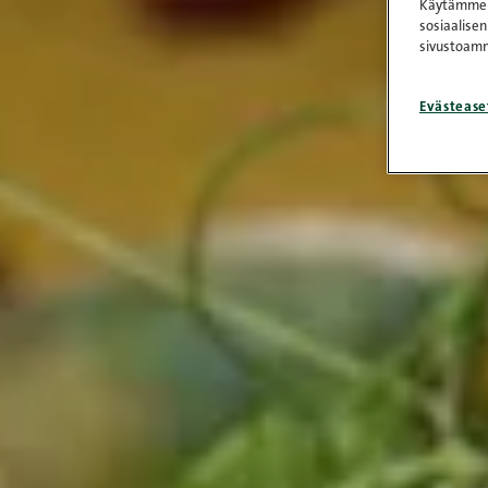
Käytämme e
sosiaalisen
sivustoamm
Evästease