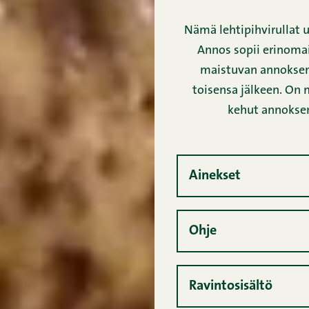
Nämä lehtipihvirullat ul
Annos sopii erinoma
maistuvan annoksen
toisensa jälkeen. On m
kehut annokse
Ainekset
Ohje
Ravintosisältö