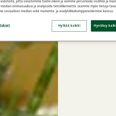
västeitä, jotta sivustomme toimii oikein ja voimme personoida sisältöä ja main
 median ominaisuuksia ja analysoida tietoliikennettä. Jaamme myös tietoja tava
e sosiaalisen median sekä mainonta- ja analytiikkakumppaneidemme kanssa.
tukset
Hylkää kaikki
Hyväksy kaik