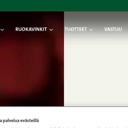
RUOKAVINKIT
TUOTTEET
VASTUU
 palvelua evästeillä