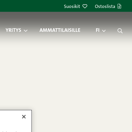
Suosikit
Ostoslista
YRITYS
AMMATTILAISILLE
FI