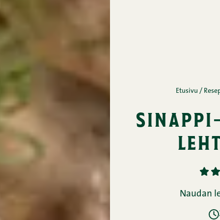
Etusivu
/
Resep
sinappi
leh
1
2
Naudan leh