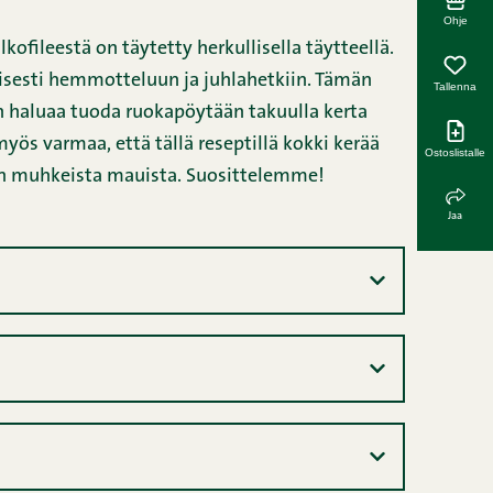
Ohje
kofileestä on täytetty herkullisella täytteellä.
isesti hemmotteluun ja juhlahetkiin. Tämän
Tallenna
 haluaa tuoda ruokapöytään takuulla kerta
yös varmaa, että tällä reseptillä kokki kerää
Ostoslistalle
n muhkeista mauista. Suosittelemme!
Jaa