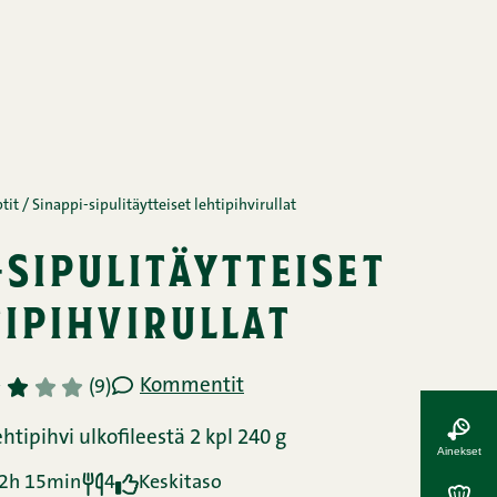
tit
/
Sinappi-sipulitäytteiset lehtipihvirullat
-sipulitäytteiset
tipihvirullat
Kommentit
3
4
5
(9)
tipihvi ulkofileestä 2 kpl 240 g
Ainekset
2h 15min
4
Keskitaso