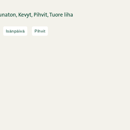
naton,
Kevyt,
Pihvit,
Tuore liha
Isänpäivä
Pihvit