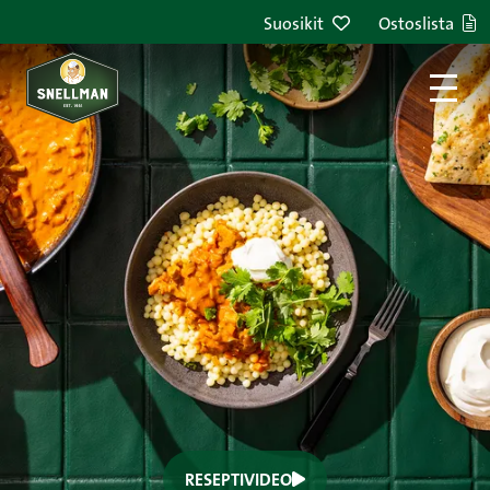
Aasialainen ruoka
Kastikkeet
Satokausiresepti
Suosikit
Ostoslista
Syksy
tikka masala possusta:
ohje videoina