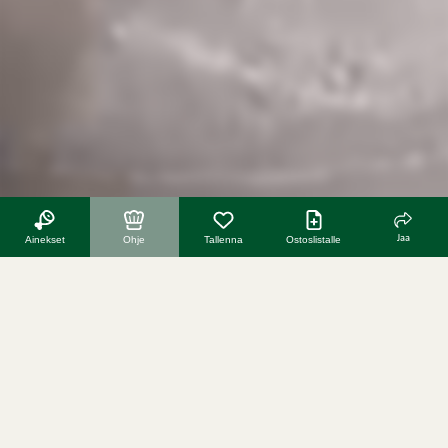
Jaa
Ainekset
Ohje
Tallenna
Ostoslistalle