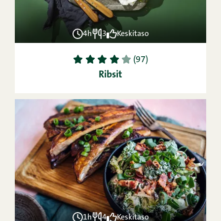
4h
3
Keskitaso
1
2
3
4
5
(97)
Ribsit
1h
4
Keskitaso