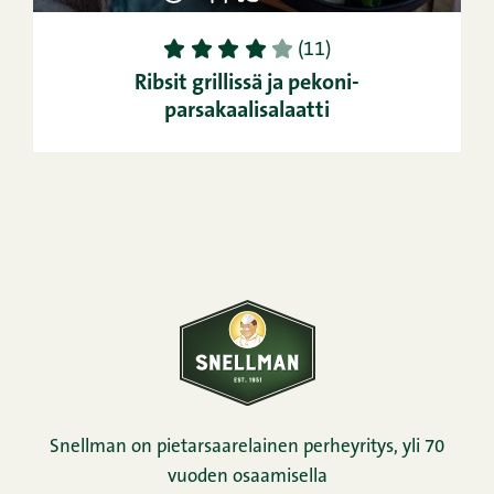
1
2
3
4
5
(11)
Ribsit grillissä ja pekoni-
parsakaalisalaatti
Snellman on pietarsaarelainen perheyritys, yli 70
vuoden osaamisella