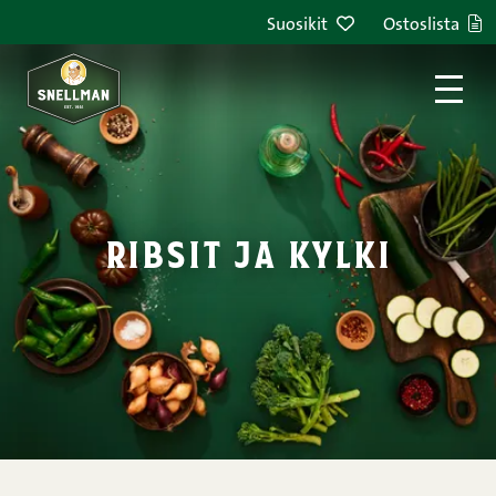
Siirry sisältöön
Suosikit
Ostoslista
ribsit ja kylki