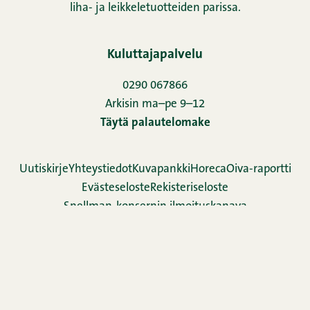
liha- ja leikkeletuotteiden parissa.
Kuluttajapalvelu
0290 067866
Arkisin ma–pe 9–12
Täytä palautelomake
Uutiskirje
Yhteystiedot
Kuvapankki
Horeca
Oiva-raportti
Evästeseloste
Rekisteriseloste
Snellman-konsernin ilmoituskanava
Evästeasetukset