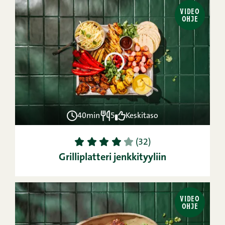
VIDEO
OHJE
40min
5
Keskitaso
1
2
3
4
5
(32)
Grilliplatteri jenkkityyliin
VIDEO
OHJE