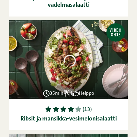
vadelmasalaatti
VIDEO
OHJE
35min
4
Helppo
1
2
3
4
5
(13)
Ribsit ja mansikka-vesimelonisalaatti