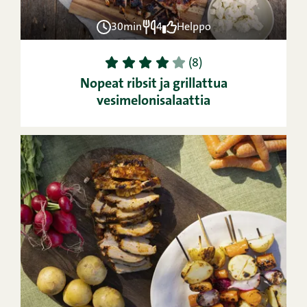
30min
4
Helppo
1
2
3
4
5
(8)
Nopeat ribsit ja grillattua
vesimelonisalaattia