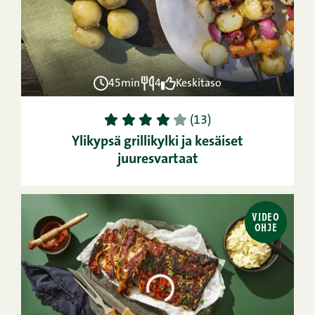
45min
4
Keskitaso
1
2
3
4
5
(13)
Ylikypsä grillikylki ja kesäiset
juuresvartaat
VIDEO
OHJE