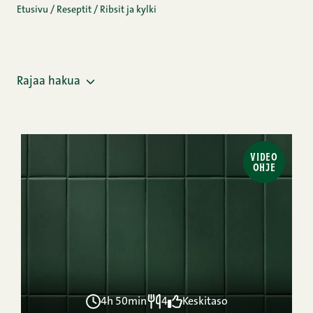
Etusivu
/
Reseptit
/
Ribsit ja kylki
Rajaa hakua
VIDEO
OHJE
4h 50min
4
Keskitaso