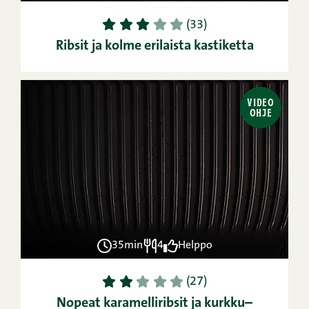
1
2
3
4
5
(33)
Ribsit ja kolme erilaista kastiketta
VIDEO
OHJE
35min
4
Helppo
1
2
3
4
5
(27)
Nopeat karamelliribsit ja kurkku–