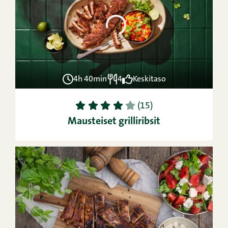
4h 40min
4
Keskitaso
1
2
3
4
5
(15)
Mausteiset grilliribsit