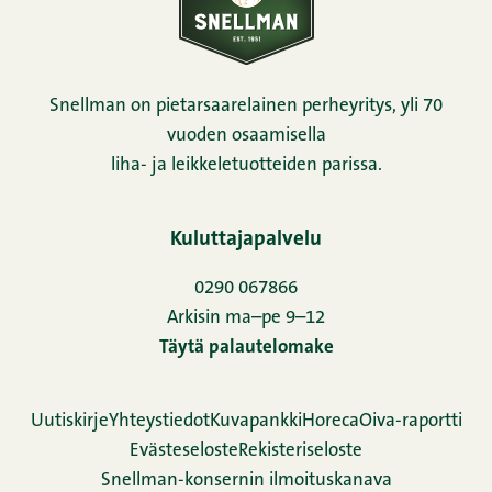
Snellman on pietarsaarelainen perheyritys, yli 70
vuoden osaamisella
liha- ja leikkeletuotteiden parissa.
Kuluttajapalvelu
0290 067866
Arkisin ma–pe 9–12
Täytä palautelomake
Uutiskirje
Yhteystiedot
Kuvapankki
Horeca
Oiva-raportti
Evästeseloste
Rekisteriseloste
Snellman-konsernin ilmoituskanava