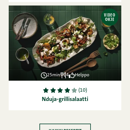
VIDEO
OHJE
25min
4
Helppo
1
2
3
4
5
(10)
Nduja-grillisalaatti