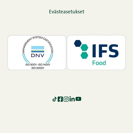
Evästeasetukset
TikTok
Facebook
Instagram
LinkedIn
YouTube