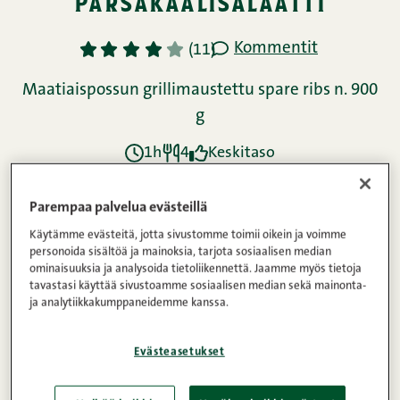
parsakaalisalaatti
Kommentit
1
2
3
4
5
(11)
Maatiaispossun grillimaustettu spare ribs n. 900
g
1h
4
Keskitaso
Parempaa palvelua evästeillä
Ainekset
Käytämme evästeitä, jotta sivustomme toimii oikein ja voimme
personoida sisältöä ja mainoksia, tarjota sosiaalisen median
ominaisuuksia ja analysoida tietoliikennettä. Jaamme myös tietoja
tavastasi käyttää sivustoamme sosiaalisen median sekä mainonta-
Ohje
ja analytiikkakumppaneidemme kanssa.
Evästeasetukset
Ravintosisältö