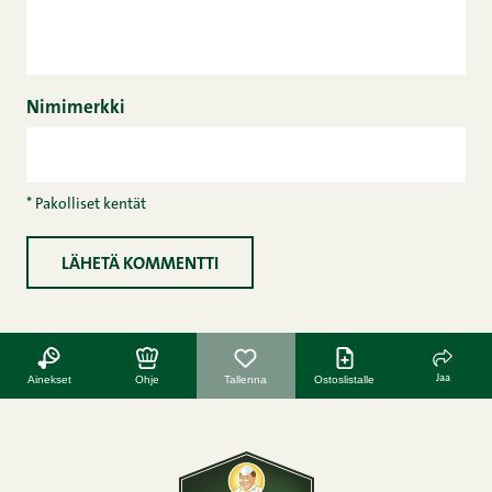
Nimimerkki
* Pakolliset kentät
Jaa
Ainekset
Ohje
Tallenna
Ostoslistalle