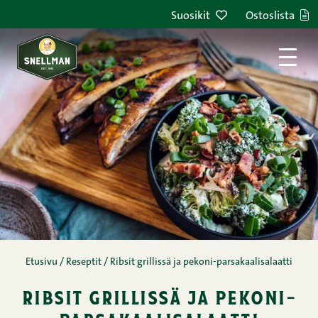
Siirry sisältöön
Suosikit
Ostoslista
Etusivu
/
Reseptit
/
Ribsit grillissä ja pekoni-parsakaalisalaatti
ribsit grillissä ja pekoni-