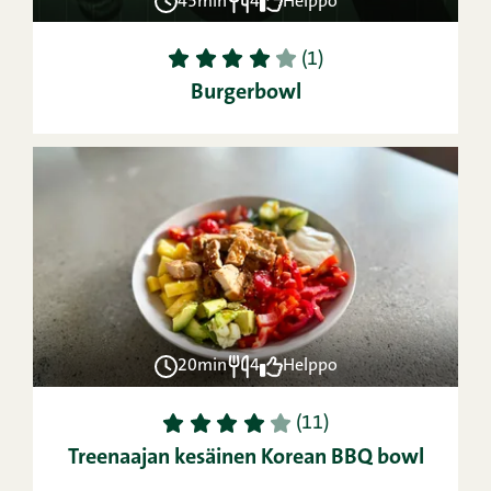
45min
4
Helppo
1
2
3
4
5
(1)
Burgerbowl
20min
4
Helppo
1
2
3
4
5
(11)
Treenaajan kesäinen Korean BBQ bowl