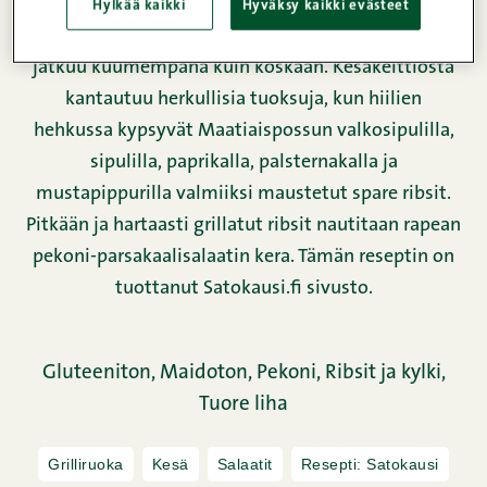
Hylkää kaikki
Hyväksy kaikki evästeet
Heinäkuussa koko Suomi lomailee ja grillikausi
jatkuu kuumempana kuin koskaan. Kesäkeittiöstä
kantautuu herkullisia tuoksuja, kun hiilien
hehkussa kypsyvät Maatiaispossun valkosipulilla,
sipulilla, paprikalla, palsternakalla ja
mustapippurilla valmiiksi maustetut spare ribsit.
Pitkään ja hartaasti grillatut ribsit nautitaan rapean
pekoni-parsakaalisalaatin kera. Tämän reseptin on
tuottanut Satokausi.fi sivusto.
Gluteeniton,
Maidoton,
Pekoni,
Ribsit ja kylki,
Tuore liha
Grilliruoka
Kesä
Salaatit
Resepti: Satokausi