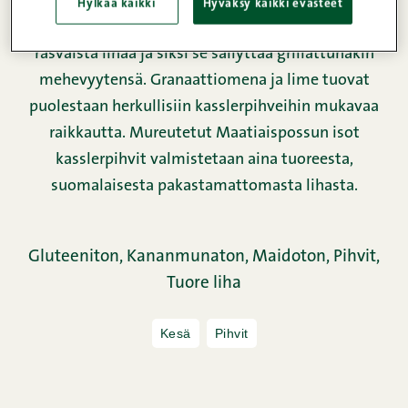
kesänä grillissä jotain uutta ja pirteää.
Hylkää kaikki
Hyväksy kaikki evästeet
Maatiaispossun kassler eli etuselkä on runsaan
rasvaista lihaa ja siksi se säilyttää grillattunakin
mehevyytensä. Granaattiomena ja lime tuovat
puolestaan herkullisiin kasslerpihveihin mukavaa
raikkautta. Mureutetut Maatiaispossun isot
kasslerpihvit valmistetaan aina tuoreesta,
suomalaisesta pakastamattomasta lihasta.
Gluteeniton,
Kananmunaton,
Maidoton,
Pihvit,
Tuore liha
Kesä
Pihvit