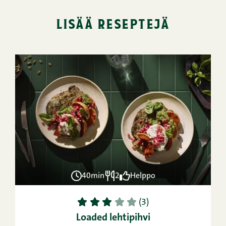
lisää reseptejä
40min
2
Helppo
1
2
3
4
5
(3)
Loaded lehtipihvi