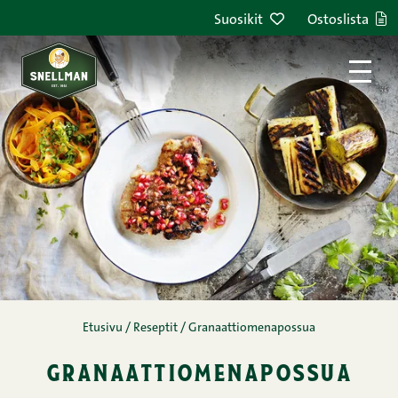
Siirry sisältöön
Suosikit
Ostoslista
Etusivu
/
Reseptit
/
Granaattiomenapossua
granaattiomenapossua