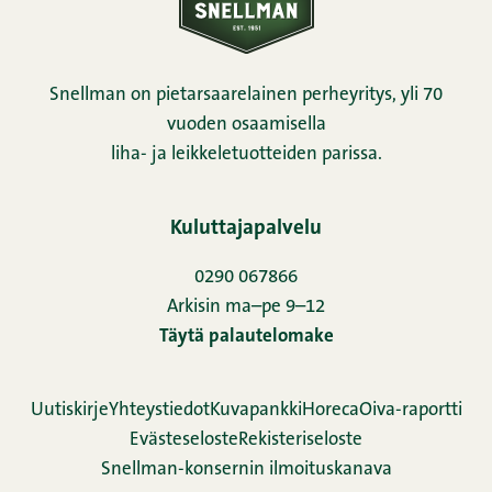
Snellman on pietarsaarelainen perheyritys, yli 70
vuoden osaamisella
liha- ja leikkeletuotteiden parissa.
Kuluttajapalvelu
0290 067866
Arkisin ma–pe 9–12
Täytä palautelomake
Uutiskirje
Yhteystiedot
Kuvapankki
Horeca
Oiva-raportti
Evästeseloste
Rekisteriseloste
Snellman-konsernin ilmoituskanava