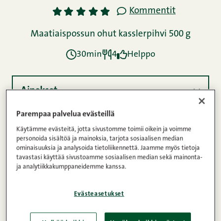
Kommentit
1
2
3
4
5
Maatiaispossun ohut kasslerpihvi 500 g
30min
4
Helppo
Ainekset
Parempaa palvelua evästeillä
Ohje
Käytämme evästeitä, jotta sivustomme toimii oikein ja voimme
personoida sisältöä ja mainoksia, tarjota sosiaalisen median
ominaisuuksia ja analysoida tietoliikennettä. Jaamme myös tietoja
tavastasi käyttää sivustoamme sosiaalisen median sekä mainonta-
ja analytiikkakumppaneidemme kanssa.
Ravintosisältö
Evästeasetukset
Tässäpä hyvä vaihtoehto, jos haluat kokeilla tänä