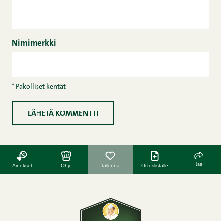
Nimimerkki
* Pakolliset kentät
Jaa
Ainekset
Ohje
Tallenna
Ostoslistalle