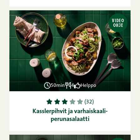
VIDEO
OHJE
50min
4
Helppo
1
2
3
4
5
(32)
Kasslerpihvit ja varhaiskaali-
perunasalaatti