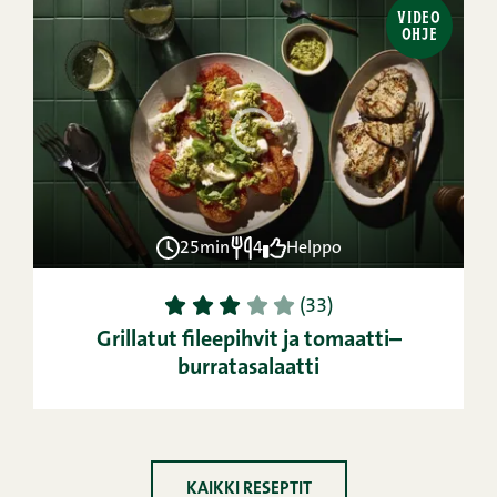
VIDEO
OHJE
25min
4
Helppo
1
2
3
4
5
(33)
Grillatut fileepihvit ja tomaatti–
burratasalaatti
KAIKKI RESEPTIT