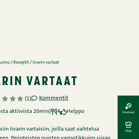
usivu
/
Reseptit
/
Iivarin vartaat
arin vartaat
Kommentit
3
4
5
(1)
sta aktiivista 20min)
4
Helppo
Ainekset
iin Iivarin vartaisiin, joilla saat vaihtelua
Ohje
een. Perinteisten puisten varrastikkujen sijaan