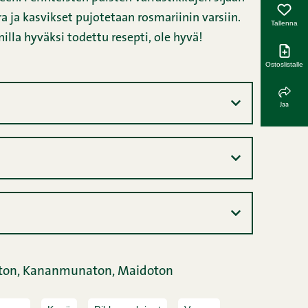
 ja kasvikset pujotetaan rosmariinin varsiin.
Tallenna
illa hyväksi todettu resepti, ole hyvä!
Ostoslistalle
Jaa
ton,
Kananmunaton,
Maidoton