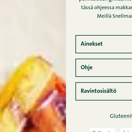
tässä ohjeessa makkara
Meillä Snellman
Ainekset
Ohje
Ravintosisältö
Gluteeni