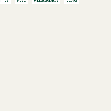
annus
Kesä
Pikkusuolaiset
Vappu