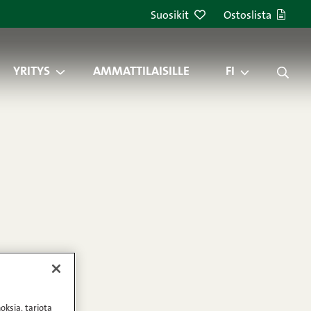
Suosikit
Ostoslista
YRITYS
AMMATTILAISILLE
FI
oksia, tarjota