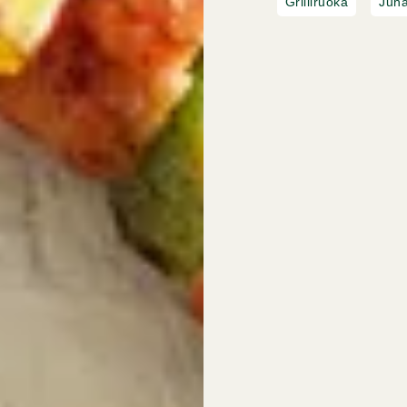
Grilliruoka
Juh