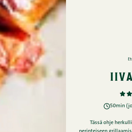
Et
iiv
1
2
50min (jo
Tässä ohje herkullis
perinteiseen grillaamis