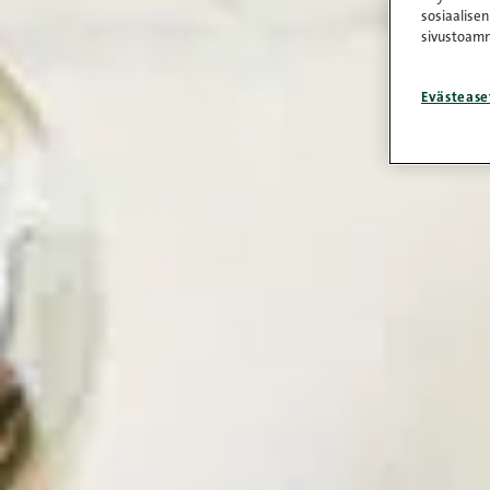
sosiaalisen
sivustoamm
Evästease