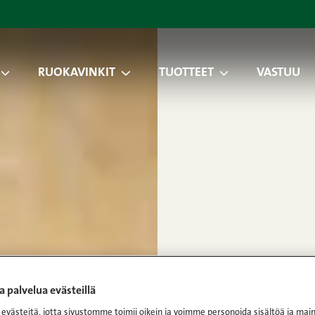
RUOKAVINKIT
TUOTTEET
VASTUU
 palvelua evästeillä
västeitä, jotta sivustomme toimii oikein ja voimme personoida sisältöä ja main