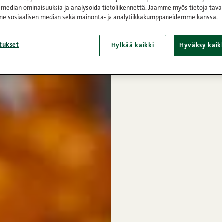
 median ominaisuuksia ja analysoida tietoliikennettä. Jaamme myös tietoja tava
e sosiaalisen median sekä mainonta- ja analytiikkakumppaneidemme kanssa.
tukset
Hylkää kaikki
Hyväksy kaik