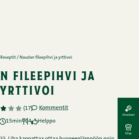
Reseptit
/
Naudan fileepihvi ja yrttivoi
n fileepihvi ja
yrttivoi
Kommentit
3
4
5
(17)
Ainekset
15min
4
Helppo
Ohje
itää. Liha kannattaa ottaa huoneenlämpöön noin