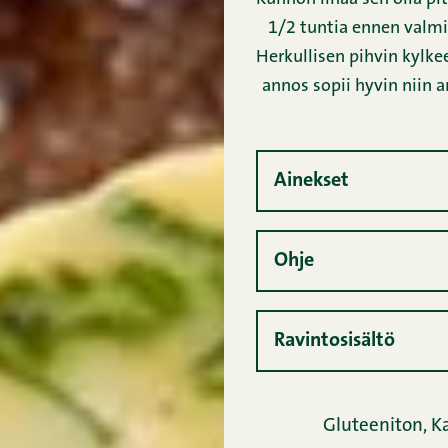
1/2 tuntia ennen valmi
Herkullisen pihvin kylke
annos sopii hyvin niin 
Ainekset
Ohje
Ravintosisältö
Gluteeniton,
K