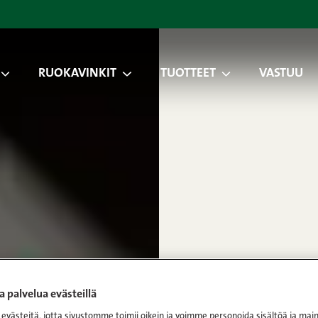
RUOKAVINKIT
TUOTTEET
VASTUU
 palvelua evästeillä
västeitä, jotta sivustomme toimii oikein ja voimme personoida sisältöä ja main