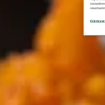
sosiaalisen
sivustoamm
Evästease