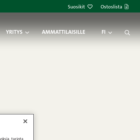
Suosikit
Ostoslista
YRITYS
AMMATTILAISILLE
FI
oksia, tarjota