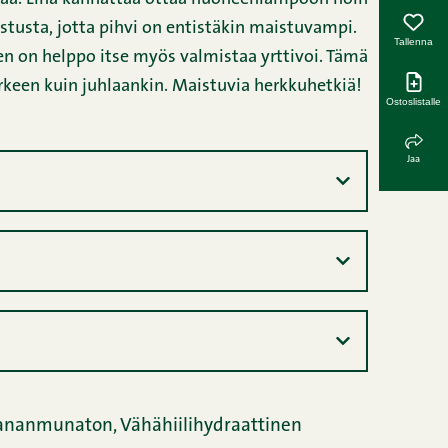
stusta, jotta pihvi on entistäkin maistuvampi.
Tallenna
en on helppo itse myös valmistaa yrttivoi. Tämä
arkeen kuin juhlaankin. Maistuvia herkkuhetkiä!
Ostoslistalle
Jaa
ananmunaton,
Vähähiilihydraattinen