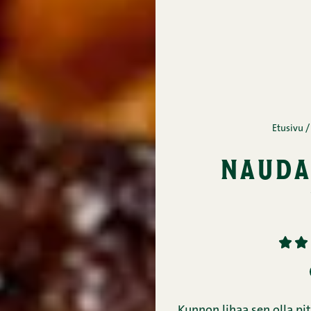
Etusivu
/
nauda
1
2
Kunnon lihaa sen olla p