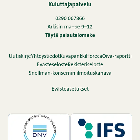
Kuluttajapalvelu
0290 067866
Arkisin ma–pe 9–12
Täytä palautelomake
Uutiskirje
Yhteystiedot
Kuvapankki
Horeca
Oiva-raportti
Evästeseloste
Rekisteriseloste
Snellman-konsernin ilmoituskanava
Evästeasetukset