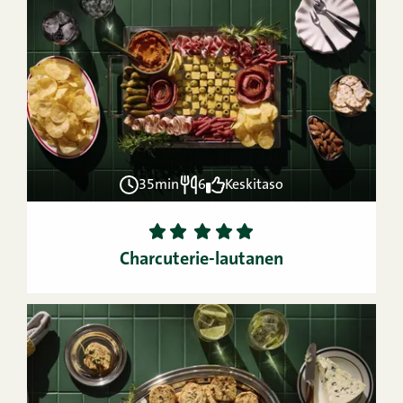
35min
6
Keskitaso
1
2
3
4
5
Charcuterie-lautanen