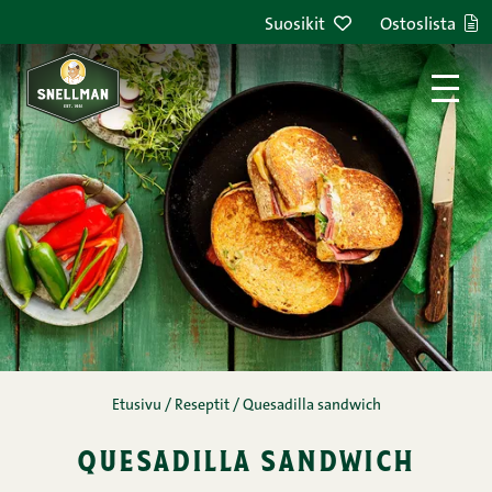
Siirry sisältöön
Suosikit
Ostoslista
Etusivu
/
Reseptit
/
Quesadilla sandwich
quesadilla sandwich