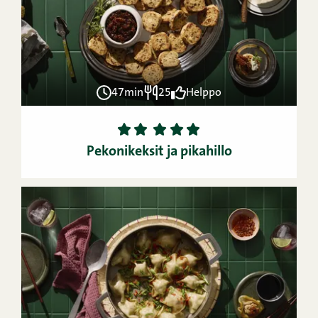
47min
25
Helppo
1
2
3
4
5
Pekonikeksit ja pikahillo