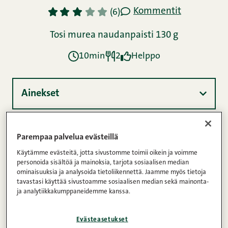
Kommentit
1
2
3
4
5
(6)
Tosi murea naudanpaisti 130 g
10min
2
Helppo
Ainekset
Ohje
Parempaa palvelua evästeillä
Käytämme evästeitä, jotta sivustomme toimii oikein ja voimme
personoida sisältöä ja mainoksia, tarjota sosiaalisen median
ominaisuuksia ja analysoida tietoliikennettä. Jaamme myös tietoja
Ravintosisältö
tavastasi käyttää sivustoamme sosiaalisen median sekä mainonta-
ja analytiikkakumppaneidemme kanssa.
Quesadilla valmistetaan perinteisesti vehnä- tai
Evästeasetukset