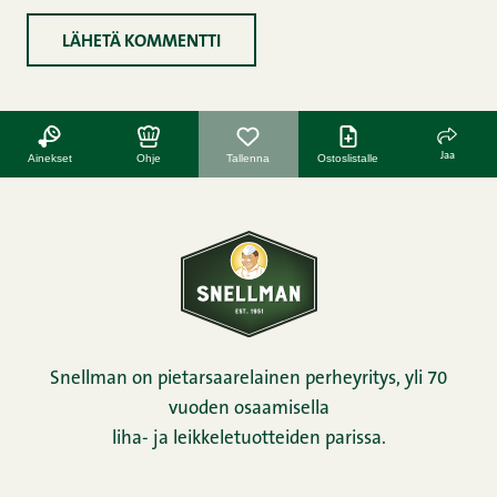
Jaa
Ainekset
Ohje
Tallenna
Ostoslistalle
Snellman on pietarsaarelainen perheyritys, yli 70
vuoden osaamisella
liha- ja leikkeletuotteiden parissa.