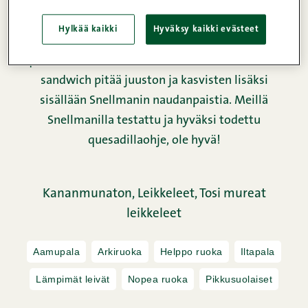
maissitortillasta ja ne soveltuvat oivallisesti myös
tähän reseptiin, jossa käytimme suomalaiseen
Hylkää kaikki
Hyväksy kaikki evästeet
makuun tutumpia leipäviipaleita, jotka tekevät
quesidillasta hieman ruokaisamman. Quesadilla
sandwich pitää juuston ja kasvisten lisäksi
sisällään Snellmanin naudanpaistia. Meillä
Snellmanilla testattu ja hyväksi todettu
quesadillaohje, ole hyvä!
Kananmunaton,
Leikkeleet,
Tosi mureat
leikkeleet
Aamupala
Arkiruoka
Helppo ruoka
Iltapala
Lämpimät leivät
Nopea ruoka
Pikkusuolaiset