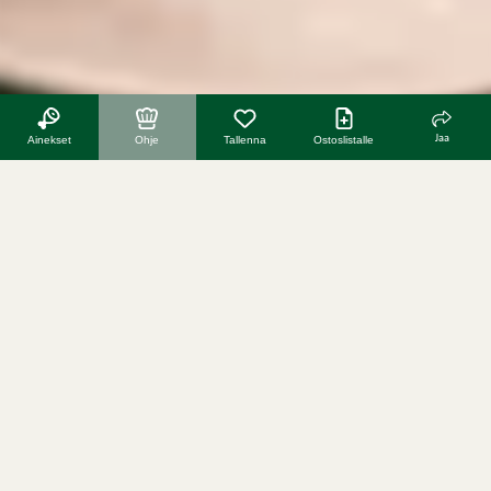
Jaa
Ainekset
Ohje
Tallenna
Ostoslistalle