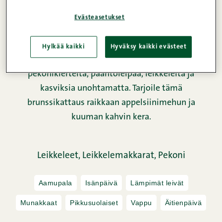
Tämä herkkuja pursuava aamiaistarjotin sopii
erityisiin aamuihin, kun haluat hemmotella itseäsi
Evästeasetukset
ja rakkaimpiasi. Monipuolinen kattaus pitää
sisällään herkullisia pannukakkuja, sitrusjugurttia
Hylkää kaikki
Hyväksy kaikki evästeet
sekä rapeita vaahterasiirapilla viimeisteltyjä
pekonikierteitä, paahtoleipää, leikkeleitä ja
kasviksia unohtamatta. Tarjoile tämä
brunssikattaus raikkaan appelsiinimehun ja
kuuman kahvin kera.
Leikkeleet,
Leikkelemakkarat,
Pekoni
Aamupala
Isänpäivä
Lämpimät leivät
Munakkaat
Pikkusuolaiset
Vappu
Äitienpäivä