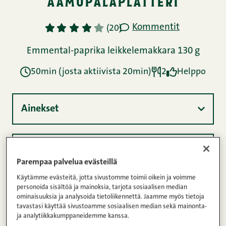
aamupalaplatteri
Kommentit
1
2
3
4
5
(20)
Emmental-paprika leikkelemakkara 130 g
50min (josta aktiivista 20min)
2
Helppo
Ainekset
Ohje
Parempaa palvelua evästeillä
Käytämme evästeitä, jotta sivustomme toimii oikein ja voimme
personoida sisältöä ja mainoksia, tarjota sosiaalisen median
Ravintosisältö
ominaisuuksia ja analysoida tietoliikennettä. Jaamme myös tietoja
tavastasi käyttää sivustoamme sosiaalisen median sekä mainonta-
ja analytiikkakumppaneidemme kanssa.