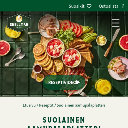
Siirry sisältöön
Suosikit
Ostoslista
RESEPTIVIDEO
Etusivu
/
Reseptit
/
Suolainen aamupalaplatteri
suolainen