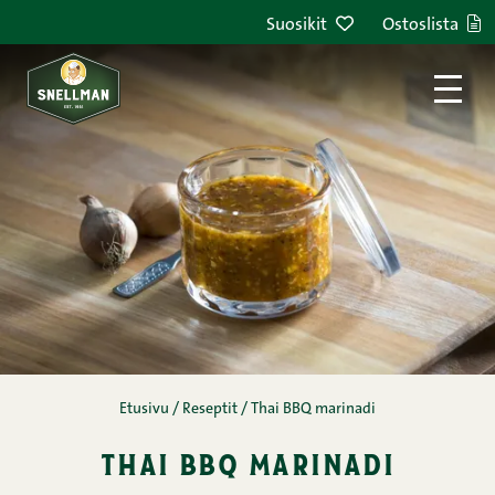
Siirry sisältöön
Suosikit
Ostoslista
Etusivu
/
Reseptit
/
Thai BBQ marinadi
thai bbq marinadi