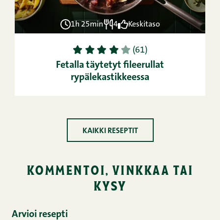
1h 25min
4
Keskitaso
1
2
3
4
5
(61)
Fetalla täytetyt fileerullat
rypälekastikkeessa
KAIKKI RESEPTIT
kommentoi, vinkkaa tai
kysy
Arvioi resepti