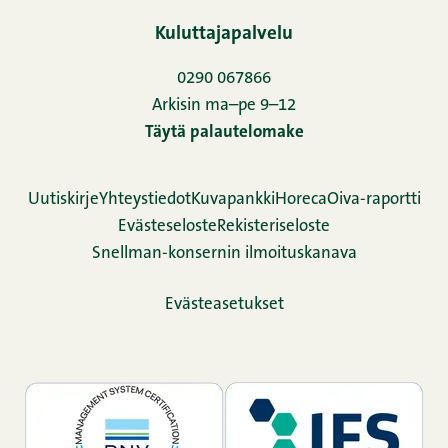
Kuluttajapalvelu
0290 067866
Arkisin ma–pe 9–12
Täytä palautelomake
Uutiskirje
Yhteystiedot
Kuvapankki
Horeca
Oiva-raportti
Evästeseloste
Rekisteriseloste
Snellman-konsernin ilmoituskanava
Evästeasetukset