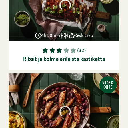
4h 50min
4
Keskitaso
1
2
3
4
5
(32)
Ribsit ja kolme erilaista kastiketta
VIDEO
OHJE