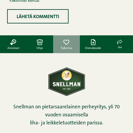
* Pakolliset kentät
Jaa
Ainekset
Ohje
Tallenna
Ostoslistalle
Snellman on pietarsaarelainen perheyritys, yli 70
vuoden osaamisella
liha- ja leikkeletuotteiden parissa.