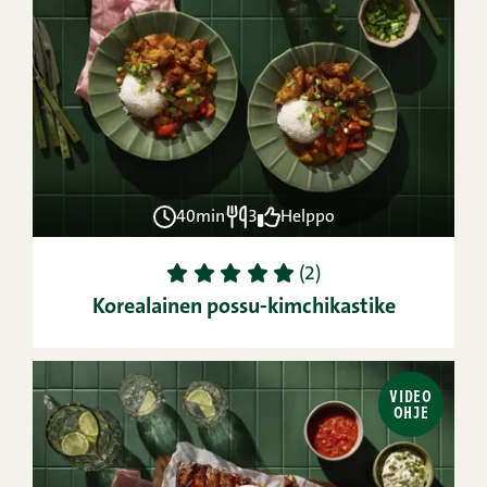
40min
3
Helppo
1
2
3
4
5
(2)
Korealainen possu-kimchikastike
VIDEO
OHJE