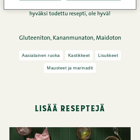
pöytäseurueelta. Meillä Snellmanilla testattu ja
hyväksi todettu resepti, ole hyvä!
Gluteeniton,
Kananmunaton,
Maidoton
Aasialainen ruoka
Kastikkeet
Lisukkeet
Mausteet ja marinadit
lisää reseptejä