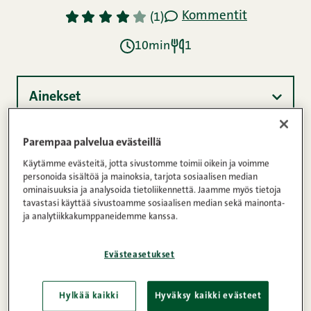
Kommentit
1
2
3
4
5
(1)
10min
1
Ainekset
Parempaa palvelua evästeillä
Ohje
Käytämme evästeitä, jotta sivustomme toimii oikein ja voimme
personoida sisältöä ja mainoksia, tarjota sosiaalisen median
ominaisuuksia ja analysoida tietoliikennettä. Jaamme myös tietoja
tavastasi käyttää sivustoamme sosiaalisen median sekä mainonta-
Ravintosisältö
ja analytiikkakumppaneidemme kanssa.
Evästeasetukset
Liharuokaan saa hyvää vaihtelua erilaisilla
marinadeilla. Ota tämä mausteinen ja värikäs
Hylkää kaikki
Hyväksy kaikki evästeet
marinadi kokeiluun ja saat takuulla kiitosta koko