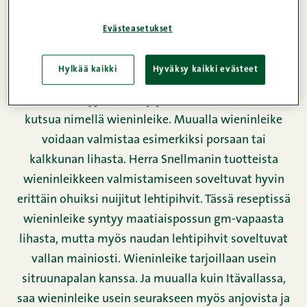
Wieninleike on pihvien aatelia ja Itävallassa, josta
se on kotoisin, se onkin yksi kansallisruoista.
Evästeasetukset
Wieninleike paneroidaan aina kahdesti ennen
paistamista. Alkuperäinen wieninleike
Hylkää kaikki
Hyväksy kaikki evästeet
valmistetaan ohuesta vasikanleikkeestä ja muista
lihoista tehtyjä ruokalajeja ei Itävallassa saakaan
kutsua nimellä wieninleike. Muualla wieninleike
voidaan valmistaa esimerkiksi porsaan tai
kalkkunan lihasta. Herra Snellmanin tuotteista
wieninleikkeen valmistamiseen soveltuvat hyvin
erittäin ohuiksi nuijitut lehtipihvit. Tässä reseptissä
wieninleike syntyy maatiaispossun gm-vapaasta
lihasta, mutta myös naudan lehtipihvit soveltuvat
vallan mainiosti. Wieninleike tarjoillaan usein
sitruunapalan kanssa. Ja muualla kuin Itävallassa,
saa wieninleike usein seurakseen myös anjovista ja