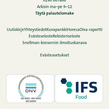
0290 067866
Arkisin ma–pe 9–12
Täytä palautelomake
Uutiskirje
Yhteystiedot
Kuvapankki
Horeca
Oiva-raportti
Evästeseloste
Rekisteriseloste
Snellman-konsernin ilmoituskanava
Evästeasetukset