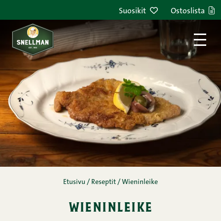
Siirry sisältöön
Suosikit
Ostoslista
Etusivu
/
Reseptit
/
Wieninleike
wieninleike