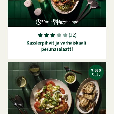
50min
4
Helppo
1
2
3
4
5
(32)
Kasslerpihvit ja varhaiskaali-
perunasalaatti
VIDEO
OHJE