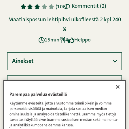
Kommentit
(2)
1
2
3
4
5
(106)
Maatiaispossun lehtipihvi ulkofileestä 2 kpl 240
g
15min
4
Helppo
Ainekset
Ohje
Parempaa palvelua evästeillä
Käytämme evästeitä, jotta sivustomme toimii oikein ja voimme
Ravintosisältö
personoida sisältöä ja mainoksia, tarjota sosiaalisen median
ominaisuuksia ja analysoida tietoliikennettä. Jaamme myös tietoja
tavastasi käyttää sivustoamme sosiaalisen median sekä mainonta-
ja analytiikkakumppaneidemme kanssa.