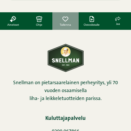
Jaa
Ainekset
Ohje
Tallenna
Ostoslistalle
Snellman on pietarsaarelainen perheyritys, yli 70
vuoden osaamisella
liha- ja leikkeletuotteiden parissa.
Kuluttajapalvelu