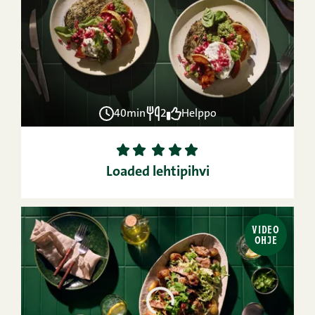
40min
2
Helppo
1
2
3
4
5
Loaded lehtipihvi
VIDEO
OHJE