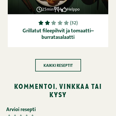
25min
4
Helppo
1
2
3
4
5
(32)
Grillatut fileepihvit ja tomaatti–
burratasalaatti
KAIKKI RESEPTIT
kommentoi, vinkkaa tai
kysy
Arvioi resepti