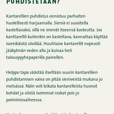
puhdistetaan?
Kantarellien puhdistus onnistuu parhaiten
huolellisesti harjaamalla. Sieniä ei suositella
kasteltavaksi, sillä ne imevät itseensä kosteutta. Jos
kanttarellit kuitenkin on kasteltava, kannattaa käyttää
isoreikäistä siiviilää. Huuhtaise kantarellit nopeasti
jääkylmän veden alla ja kuivaa heti
talouspyyhepaperilla painellen.
Helppo tapa säästää itseltään suurin kantarellien
puhdistamisen vaiva on pitää sieniveistä mukana jo
metsässä. Näin voit leikata kantarelleista huonot
kohdat ja siistiä isoimmat roskat pois jo
poimimisvaiheessa.