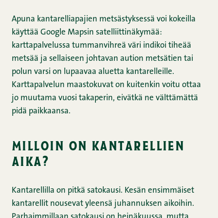
Apuna kantarelliapajien metsästyksessä voi kokeilla
käyttää Google Mapsin satelliittinäkymää:
karttapalvelussa tummanvihreä väri indikoi tiheää
metsää ja sellaiseen johtavan aution metsätien tai
polun varsi on lupaavaa aluetta kantarelleille.
Karttapalvelun maastokuvat on kuitenkin voitu ottaa
jo muutama vuosi takaperin, eivätkä ne välttämättä
pidä paikkaansa.
milloin on kantarellien
aika?
Kantarellilla on pitkä satokausi. Kesän ensimmäiset
kantarellit nousevat yleensä juhannuksen aikoihin.
Parhaimmillaan satokausi on heinäkuussa, mutta