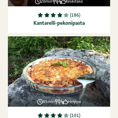
20min
4
Keskitaso
1
2
3
4
5
(186)
Kantarelli-pekonipasta
45min
8
Helppo
1
2
3
4
5
(101)