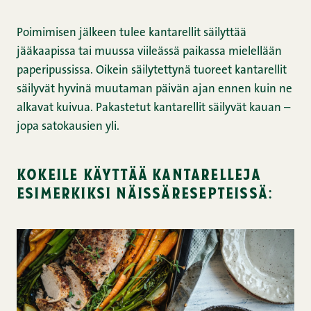
Poimimisen jälkeen tulee kantarellit säilyttää
jääkaapissa tai muussa viileässä paikassa mielellään
paperipussissa. Oikein säilytettynä tuoreet kantarellit
säilyvät hyvinä muutaman päivän ajan ennen kuin ne
alkavat kuivua. Pakastetut kantarellit säilyvät kauan –
jopa satokausien yli.
kokeile käyttää kantarelleja
esimerkiksi näissä resepteissä: