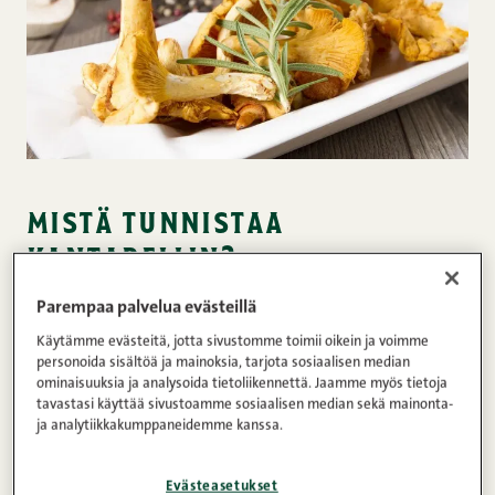
mistä tunnistaa
kantarellin?
Parempaa palvelua evästeillä
Kantarelli, joka sienikirjoissa tunnetaan paremmin
Käytämme evästeitä, jotta sivustomme toimii oikein ja voimme
keltavahverona, on monelle tuttu ja sen
personoida sisältöä ja mainoksia, tarjota sosiaalisen median
tunnistaminen käy helposti: kantarellin muoto on
ominaisuuksia ja analysoida tietoliikennettä. Jaamme myös tietoja
tavastasi käyttää sivustoamme sosiaalisen median sekä mainonta-
suppilomainen ja alapuoli poimuttunut tiiviisti.
ja analytiikkakumppaneidemme kanssa.
Puhdas kirkkaankeltainen väri on kuitenkin
useimmiten se, mikä paljastaa metsän vihreydessä
Evästeasetukset