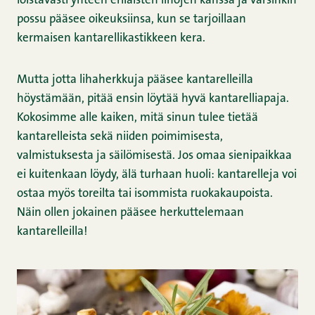
loistavasti yhteen erilaisten lihojen kanssa ja varsinkin
possu pääsee oikeuksiinsa, kun se tarjoillaan
kermaisen kantarellikastikkeen kera.
Mutta jotta lihaherkkuja pääsee kantarelleilla
höystämään, pitää ensin löytää hyvä kantarelliapaja.
Kokosimme alle kaiken, mitä sinun tulee tietää
kantarelleista sekä niiden poimimisesta,
valmistuksesta ja säilömisestä. Jos omaa sienipaikkaa
ei kuitenkaan löydy, älä turhaan huoli: kantarelleja voi
ostaa myös toreilta tai isommista ruokakaupoista.
Näin ollen jokainen pääsee herkuttelemaan
kantarelleilla!