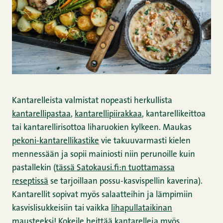
Kantarelleista valmistat nopeasti herkullista
kantarellipastaa
,
kantarellipiirakkaa
, kantarellikeittoa
tai kantarellirisottoa liharuokien kylkeen. Maukas
pekoni-kantarellikastike
vie takuuvarmasti kielen
mennessään ja sopii mainiosti niin perunoille kuin
pastallekin (
tässä Satokausi.fi:n tuottamassa
reseptissä
se tarjoillaan possu-kasvispellin kaverina).
Kantarellit sopivat myös salaatteihin ja lämpimiin
kasvislisukkeisiin tai vaikka
lihapullataikinan
mausteeksi! Kokeile heittää kantarelleja myös