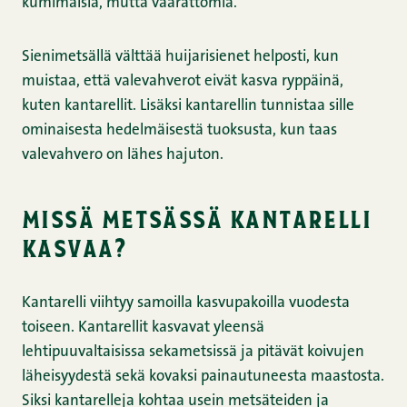
kumimaisia, mutta vaarattomia.
Sienimetsällä välttää huijarisienet helposti, kun
muistaa, että valevahverot eivät kasva ryppäinä,
kuten kantarellit. Lisäksi kantarellin tunnistaa sille
ominaisesta hedelmäisestä tuoksusta, kun taas
valevahvero on lähes hajuton.
missä metsässä kantarelli
kasvaa?
Kantarelli viihtyy samoilla kasvupakoilla vuodesta
toiseen. Kantarellit kasvavat yleensä
lehtipuuvaltaisissa sekametsissä ja pitävät koivujen
läheisyydestä sekä kovaksi painautuneesta maastosta.
Siksi kantarelleja kohtaa usein metsäteiden ja