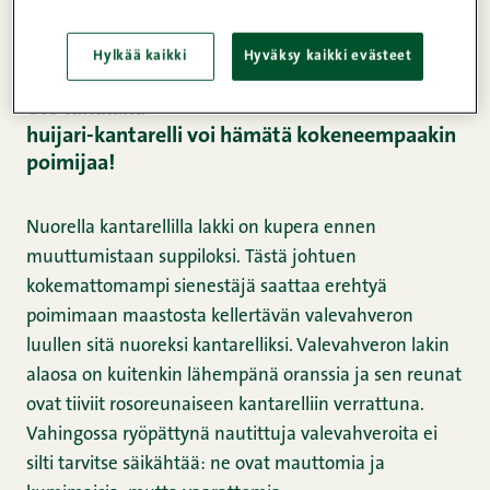
piileksivän kantarellin. Maasto, jossa kantarelli viihtyy
on tavallisesti karikkeista sekametsää.
Hylkää kaikki
Hyväksy kaikki evästeet
Ole tarkkana –
huijari-kantarelli voi hämätä kokeneempaakin
poimijaa!
Nuorella kantarellilla lakki on kupera ennen
muuttumistaan suppiloksi. Tästä johtuen
kokemattomampi sienestäjä saattaa erehtyä
poimimaan maastosta kellertävän valevahveron
luullen sitä nuoreksi kantarelliksi. Valevahveron lakin
alaosa on kuitenkin lähempänä oranssia ja sen reunat
ovat tiiviit rosoreunaiseen kantarelliin verrattuna.
Vahingossa ryöpättynä nautittuja valevahveroita ei
silti tarvitse säikähtää: ne ovat mauttomia ja