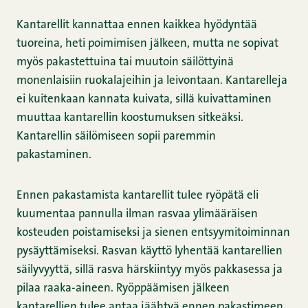
Kantarellit kannattaa ennen kaikkea hyödyntää
tuoreina, heti poimimisen jälkeen, mutta ne sopivat
myös pakastettuina tai muutoin säilöttyinä
monenlaisiin ruokalajeihin ja leivontaan. Kantarelleja
ei kuitenkaan kannata kuivata, sillä kuivattaminen
muuttaa kantarellin koostumuksen sitkeäksi.
Kantarellin säilömiseen sopii paremmin
pakastaminen.
Ennen pakastamista kantarellit tulee ryöpätä eli
kuumentaa pannulla ilman rasvaa ylimääräisen
kosteuden poistamiseksi ja sienen entsyymitoiminnan
pysäyttämiseksi. Rasvan käyttö lyhentää kantarellien
säilyvyyttä, sillä rasva härskiintyy myös pakkasessa ja
pilaa raaka-aineen. Ryöppäämisen jälkeen
kantarellien tulee antaa jäähtyä ennen pakastimeen