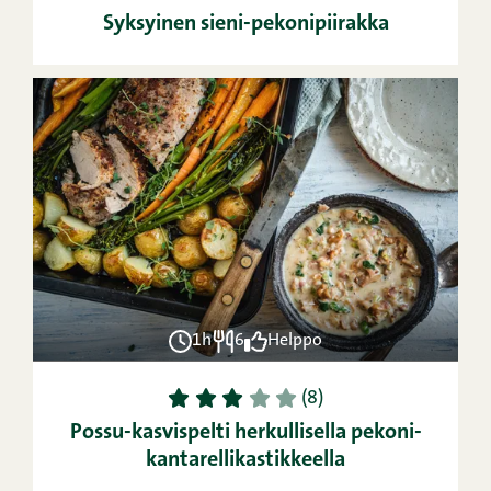
Syksyinen sieni-pekonipiirakka
1h
6
Helppo
1
2
3
4
5
(8)
Possu-kasvispelti herkullisella pekoni-
kantarellikastikkeella