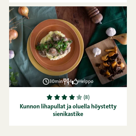
30min
4
Helppo
1
2
3
4
5
(8)
Kunnon lihapullat ja oluella höystetty
sienikastike