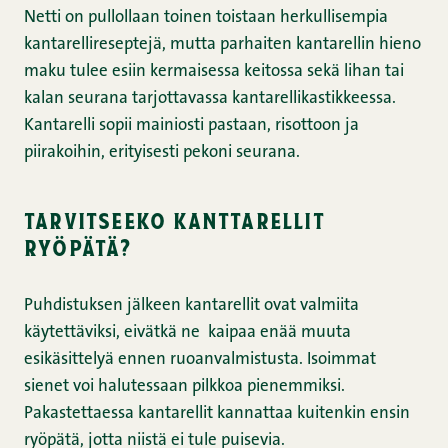
Netti on pullollaan toinen toistaan herkullisempia
kantarellireseptejä, mutta parhaiten kantarellin hieno
maku tulee esiin kermaisessa keitossa sekä lihan tai
kalan seurana tarjottavassa kantarellikastikkeessa.
Kantarelli sopii mainiosti pastaan, risottoon ja
piirakoihin, erityisesti pekoni seurana.
tarvitseeko kanttarellit
ryöpätä?
Puhdistuksen jälkeen kantarellit ovat valmiita
käytettäviksi, eivätkä ne kaipaa enää muuta
esikäsittelyä ennen ruoanvalmistusta. Isoimmat
sienet voi halutessaan pilkkoa pienemmiksi.
Pakastettaessa kantarellit kannattaa kuitenkin ensin
ryöpätä, jotta niistä ei tule puisevia.