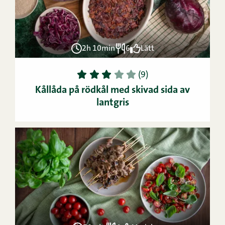
2h 10min
6
Lätt
1
2
3
4
5
(9)
Kållåda på rödkål med skivad sida av
lantgris