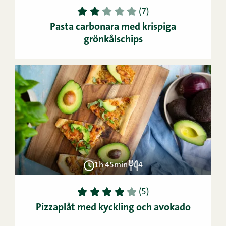
1
2
3
4
5
(7)
Pasta carbonara med krispiga
grönkålschips
1h 45min
4
1
2
3
4
5
(5)
Pizzaplåt med kyckling och avokado