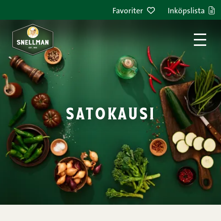
Hoppa till innehållet
Favoriter
Inköpslista
satokausi