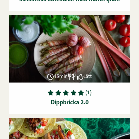
45min
4
Lätt
1
2
3
4
5
(1)
Dippbricka 2.0