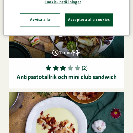
Cookie-inställningar
Avvisa alla
Acceptera alla cookies
45min
6
1
2
3
4
5
(2)
Antipastotallrik och mini club sandwich