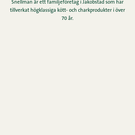
Snellman är ett familjeföretag i Jakobstad som har
tillverkat högklassiga kött- och charkprodukter i över
70 år.
Konsumentservice
0290 067866
Vardagar 9–12
Fyll i blankett
Hem
Nyhetsbrev
Kontakt
Bildbank
Horeca
Oiva-rapport
Redogörelse för användningen av cookies
Re­gis­ter­för­teck­ning
Familjen Snellman
Snellman-koncernens anmälningskanal
Cookie inställningar