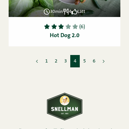
30min
4
Lätt
1
2
3
4
5
(6)
Hot Dog 2.0
1
2
3
4
5
6