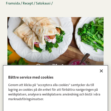
Framsida
/
Recept
/
Satokausi
/
20min
4
Medel
Bättre service med cookies
1
2
3
4
5
(3)
Genom att klicka på "acceptera alla cookies" samtycker du till
Köttbullegyros med broccolini och
lagring av cookies på din enhet för att förbättra navigeringen på
snabbpicklad rödlök
webbplatsen, analysera webbplatsens användning och bistå i våra
marknadsföringsinsatser.