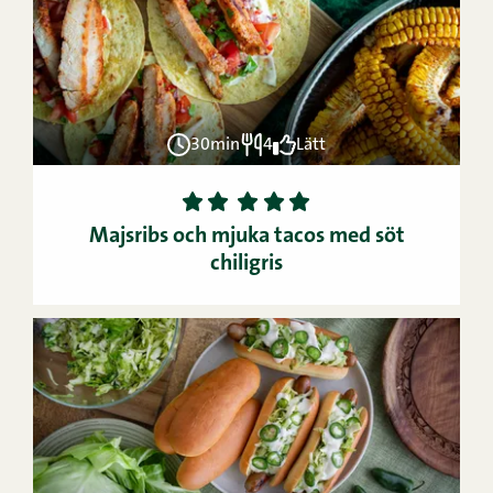
30min
4
Lätt
1
2
3
4
5
Majsribs och mjuka tacos med söt
chiligris