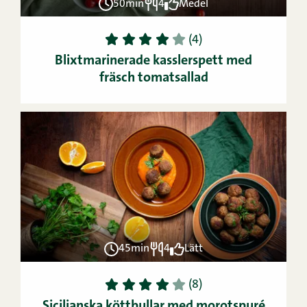
50min
4
Medel
1
2
3
4
5
(4)
Blixtmarinerade kasslerspett med
fräsch tomatsallad
45min
4
Lätt
1
2
3
4
5
(8)
Sicilianska köttbullar med morotspuré