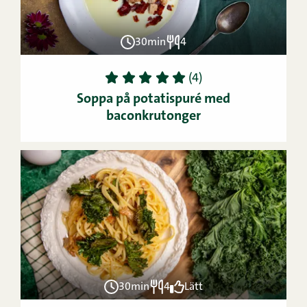
30min
4
1
2
3
4
5
(4)
Soppa på potatispuré med
baconkrutonger
30min
4
Lätt