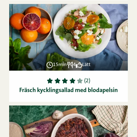
15min
4
Lätt
1
2
3
4
5
(2)
Fräsch kycklingsallad med blodapelsin