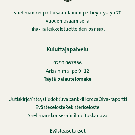
Snellman on pietarsaarelainen perheyritys, yli 70
vuoden osaamisella
liha- ja leikkeletuotteiden parissa.
Kuluttajapalvelu
0290 067866
Arkisin ma–pe 9–12
Täytä palautelomake
Uutiskirje
Yhteystiedot
Kuvapankki
Horeca
Oiva-raportti
Evästeseloste
Rekisteriseloste
Snellman-konsernin ilmoituskanava
Evästeasetukset