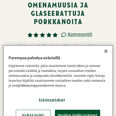
omenamuusia ja
glaseerattuja
porkkanoita
Kommentit
1
2
3
4
5
All Natural Chorizo grillimakkara 230 g
1h
2
Helppo
Parempaa palvelua evästeillä
Käytämme evästeitä, jotta sivustomme toimii oikein ja voimme
personoida sisältöä ja mainoksia, tarjota sosiaalisen median
Ainekset
ominaisuuksia ja analysoida tietoliikennettä. Jaamme myös tietoja
tavastasi käyttää sivustoamme sosiaalisen median sekä mainonta-
ja analytiikkakumppaneidemme kanssa.
Ohje
Evästeasetukset
Hylkää kaikki
Hyväksy kaikki evästeet