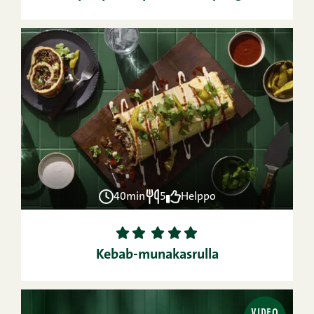
40min
5
Helppo
1
2
3
4
5
Kebab-munakasrulla
VIDEO