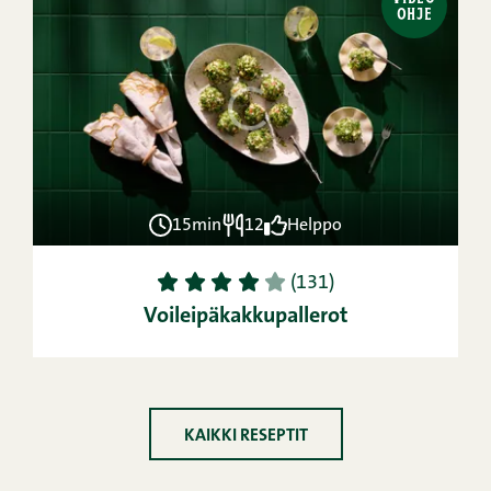
OHJE
15min
12
Helppo
1
2
3
4
5
(131)
Voileipäkakkupallerot
KAIKKI RESEPTIT