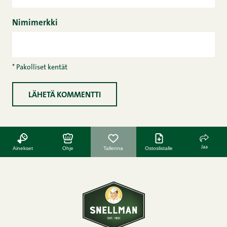
Nimimerkki
* Pakolliset kentät
Jaa
Ainekset
Ohje
Tallenna
Ostoslistalle