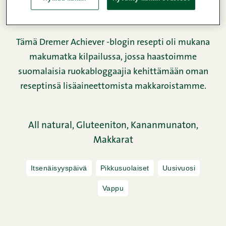
Ravintosisältö
Tämä Dremer Achiever -blogin resepti oli mukana
makumatka kilpailussa, jossa haastoimme
suomalaisia ruokabloggaajia kehittämään oman
reseptinsä lisäaineettomista makkaroistamme.
All natural,
Gluteeniton,
Kananmunaton,
Makkarat
Itsenäisyyspäivä
Pikkusuolaiset
Uusivuosi
Vappu