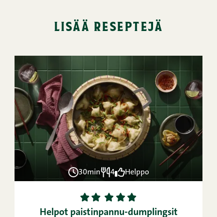
lisää reseptejä
30min
4
Helppo
1
2
3
4
5
Helpot paistinpannu-dumplingsit