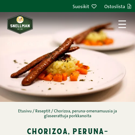
Siirry sisältöön
Suosikit
Ostoslista
Etusivu
/
Reseptit
/
Chorizoa, peruna-omenamuusia ja
glaseerattuja porkkanoita
chorizoa, peruna-