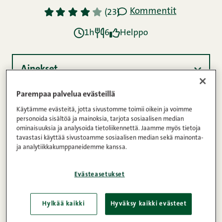
Kommentit
1
2
3
4
5
(23)
1h
6
Helppo
Ainekset
Parempaa palvelua evästeillä
Ohje
Käytämme evästeitä, jotta sivustomme toimii oikein ja voimme
personoida sisältöä ja mainoksia, tarjota sosiaalisen median
ominaisuuksia ja analysoida tietoliikennettä. Jaamme myös tietoja
tavastasi käyttää sivustoamme sosiaalisen median sekä mainonta-
Ravintosisältö
ja analytiikkakumppaneidemme kanssa.
Evästeasetukset
Kirkas perunasalaatti on Pehmeän Iivarin paras
kaveri. Raikkaat ja kesäiset ainekset takaavat
Hylkää kaikki
Hyväksy kaikki evästeet
mahtavan makuelämyksen, jonka kruunaa grillatut