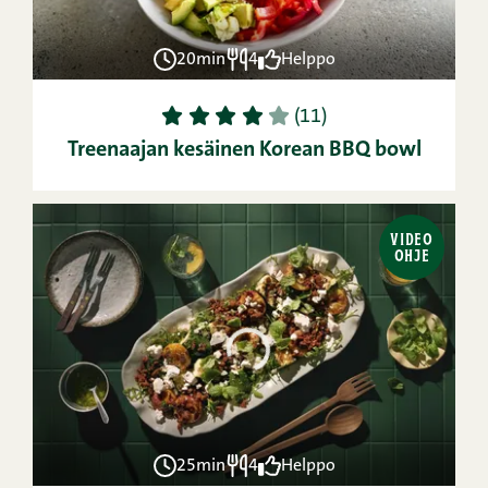
20min
4
Helppo
1
2
3
4
5
(11)
Treenaajan kesäinen Korean BBQ bowl
VIDEO
OHJE
25min
4
Helppo