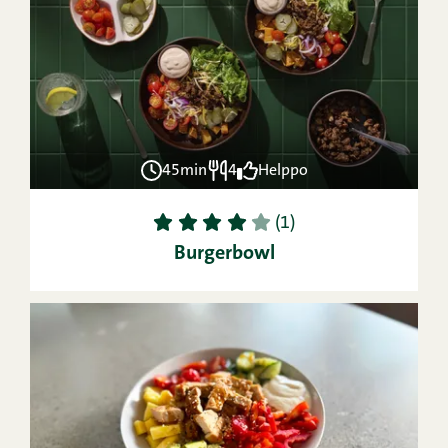
45min
4
Helppo
1
2
3
4
5
(1)
Burgerbowl