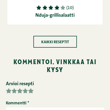
1
2
3
4
5
(10)
Nduja-grillisalaatti
KAIKKI RESEPTIT
kommentoi, vinkkaa tai
kysy
Arvioi resepti
Kommentti
*