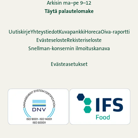
Arkisin ma–pe 9–12
Täytä palautelomake
Uutiskirje
Yhteystiedot
Kuvapankki
Horeca
Oiva-raportti
Evästeseloste
Rekisteriseloste
Snellman-konsernin ilmoituskanava
Evästeasetukset