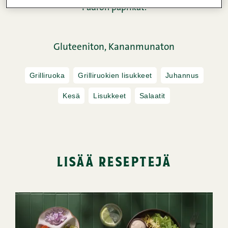
Padron paprikat.
Gluteeniton,
Kananmunaton
Grilliruoka
Grilliruokien lisukkeet
Juhannus
Kesä
Lisukkeet
Salaatit
lisää reseptejä