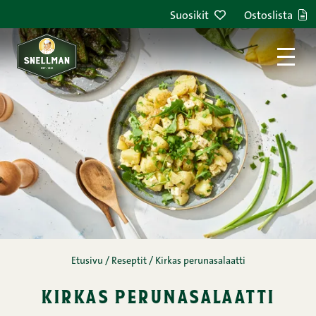
Siirry sisältöön
Suosikit
Ostoslista
Etusivu
/
Reseptit
/
Kirkas perunasalaatti
kirkas perunasalaatti