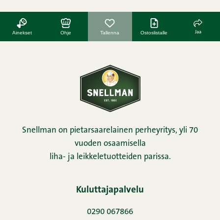
Jaa
Ainekset
Ohje
Tallenna
Ostoslistalle
Snellman on pietarsaarelainen perheyritys, yli 70
vuoden osaamisella
liha- ja leikkeletuotteiden parissa.
Kuluttajapalvelu
0290 067866