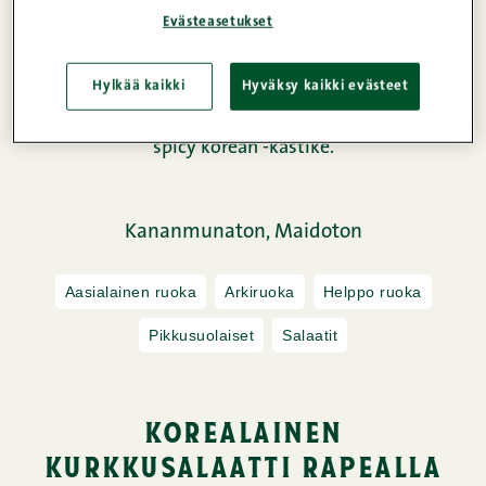
korealainen kurkkusalaatti on superhelppo
Evästeasetukset
valmistaa. Mausteisen salaatin kanssa tarjoillaan
Snellmanin uusia Nopeita ja rapeita naudan
Hylkää kaikki
Hyväksy kaikki evästeet
fileelastuja, joiden mukana tulee sopivan tulinen
spicy korean -kastike.
Kananmunaton,
Maidoton
Aasialainen ruoka
Arkiruoka
Helppo ruoka
Pikkusuolaiset
Salaatit
korealainen
kurkkusalaatti rapealla