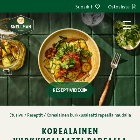
Siirry sisältöön
Suosikit
Ostoslista
RESEPTIVIDEO
Etusivu
/
Reseptit
/
Korealainen kurkkusalaatti rapealla naudalla
korealainen