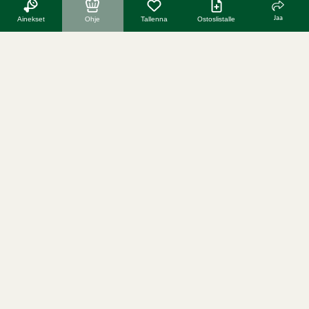
Jaa
Ainekset
Ohje
Tallenna
Ostoslistalle