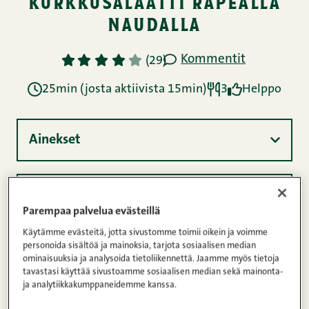
kurkkusalaatti rapealla
naudalla
Kommentit
1
2
3
4
5
(29)
25min (josta aktiivista 15min)
3
Helppo
Ainekset
Ohje
Parempaa palvelua evästeillä
Käytämme evästeitä, jotta sivustomme toimii oikein ja voimme
personoida sisältöä ja mainoksia, tarjota sosiaalisen median
Ravintosisältö
ominaisuuksia ja analysoida tietoliikennettä. Jaamme myös tietoja
tavastasi käyttää sivustoamme sosiaalisen median sekä mainonta-
ja analytiikkakumppaneidemme kanssa.
Tiktokissa suureen suosioon noussut herkullinen