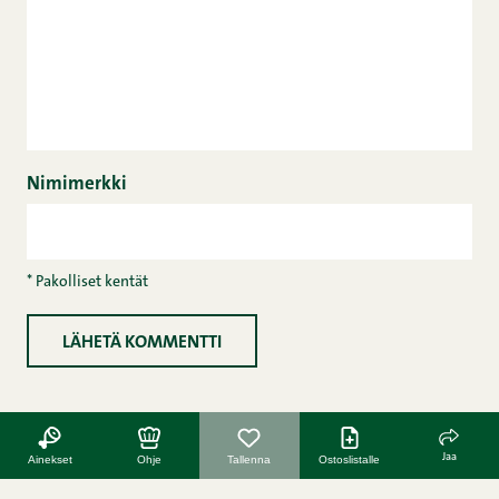
Nimimerkki
* Pakolliset kentät
Jaa
Ainekset
Ohje
Tallenna
Ostoslistalle