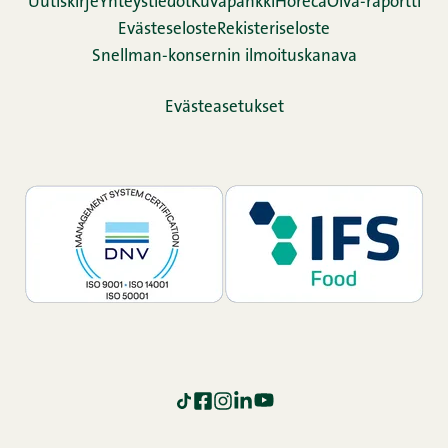
Uutiskirje
Yhteystiedot
Kuvapankki
Horeca
Oiva-raportti
Evästeseloste
Rekisteriseloste
Snellman-konsernin ilmoituskanava
Evästeasetukset
TikTok
Facebook
Instagram
LinkedIn
YouTube