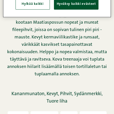
Tämä resepti on tehty yhteistyössä crossfit-
Hylkää kaikki
Hyväksy kaikki evästeet
urheilija Nelli Nurmen kanssa – kovaan treeniin ja
kovaan nälkään. Ison täysjyvätortillan väliin
kootaan Maatiaspossun nopeat ja mureat
fileepihvit, joissa on sopivan tulinen piri piri -
mauste. Kevyt kermaviilikastike ja runsaat,
värikkäät kasvikset tasapainottavat
kokonaisuuden. Helppo ja nopea valmistaa, mutta
täyttävä ja ravitseva. Kova treenaaja voi tuplata
annoksen hiilarit lisäämällä toisen tortillaletun tai
tuplaamalla annoksen.
Kananmunaton,
Kevyt,
Pihvit,
Sydänmerkki,
Tuore liha