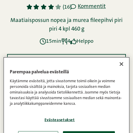
Kommentit
1
2
3
4
5
(16)
Maatiaispossun nopea ja murea fileepihvi piri
piri 4 kpl 460 g
15min
4
Helppo
Ainekset
Parempaa palvelua evästeillä
Käytämme evästeitä, jotta sivustomme toimii oikein ja voimme
Ohje
personoida sisältöä ja mainoksia, tarjota sosiaalisen median
ominaisuuksia ja analysoida tietoliikennettä. Jaamme myös tietoja
tavastasi käyttää sivustoamme sosiaalisen median sekä mainonta-
ja analytiikkakumppaneidemme kanssa.
Ravintosisältö
Evästeasetukset