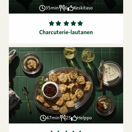
35min
6
Keskitaso
1
2
3
4
5
Charcuterie-lautanen
47min
25
Helppo