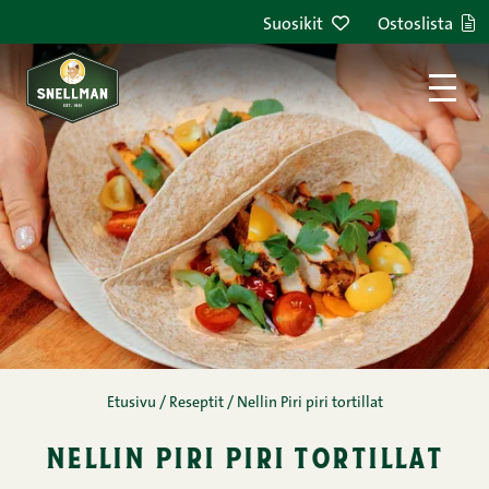
Siirry sisältöön
Suosikit
Ostoslista
Etusivu
/
Reseptit
/
Nellin Piri piri tortillat
nellin piri piri tortillat