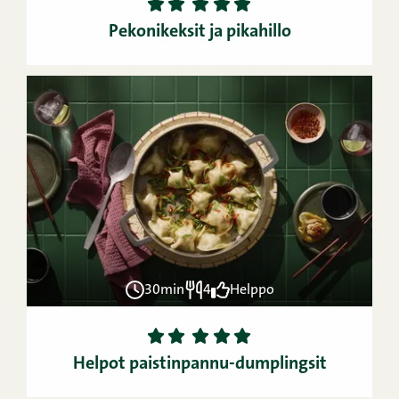
1
2
3
4
5
Pekonikeksit ja pikahillo
30min
4
Helppo
1
2
3
4
5
Helpot paistinpannu-dumplingsit