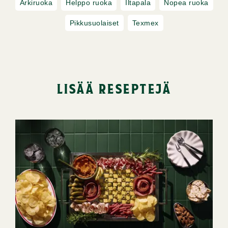
Arkiruoka
Helppo ruoka
Iltapala
Nopea ruoka
Pikkusuolaiset
Texmex
lisää reseptejä