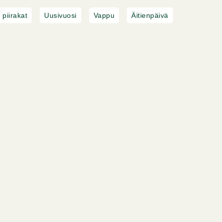
 piirakat
Uusivuosi
Vappu
Äitienpäivä