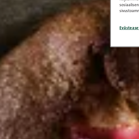
sosiaalisen
sivustoamm
Evästease