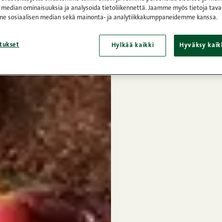
 median ominaisuuksia ja analysoida tietoliikennettä. Jaamme myös tietoja tava
e sosiaalisen median sekä mainonta- ja analytiikkakumppaneidemme kanssa.
tukset
Hylkää kaikki
Hyväksy kaik