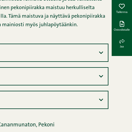
inen pekonipiirakka maistuu herkulliselta
Tallenna
illa. Tämä maistuva ja näyttävä pekonipiirakka
in mainiosti myös juhlapöytäänkin.
Ostoslistalle
Jaa
Kananmunaton,
Pekoni