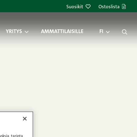
Suosikit
Ostoslista
YRITYS
AMMATTILAISILLE
FI
oksia, tarjota