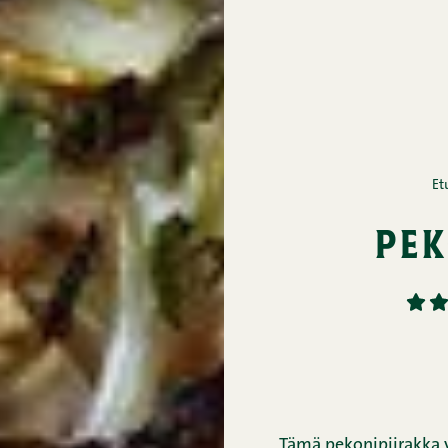
Et
pek
1
2
Tämä pekonipiirakka v