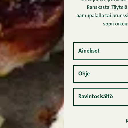
Ranskasta. Täytelä
aamupalalla tai brunss
sopii oike
Ainekset
Ohje
Ravintosisältö