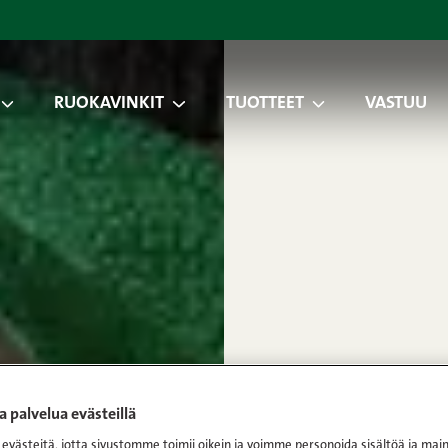
RUOKAVINKIT
TUOTTEET
VASTUU
 palvelua evästeillä
västeitä, jotta sivustomme toimii oikein ja voimme personoida sisältöä ja main