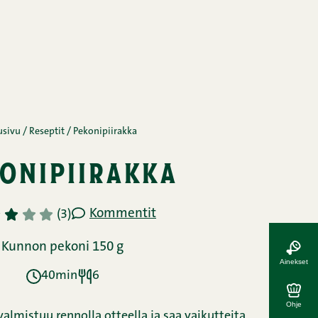
usivu
/
Reseptit
/
Pekonipiirakka
onipiirakka
Kommentit
3
4
5
(3)
Kunnon pekoni 150 g
Ainekset
40min
6
Ohje
almistuu rennolla otteella ja saa vaikutteita