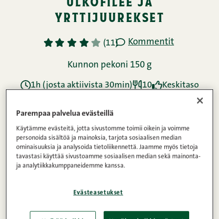
ulkofilee ja
yrttijuurekset
Kommentit
1
2
3
4
5
(11)
Kunnon pekoni 150 g
1h (josta aktiivista 30min)
10
Keskitaso
Parempaa palvelua evästeillä
Ainekset
Käytämme evästeitä, jotta sivustomme toimii oikein ja voimme
personoida sisältöä ja mainoksia, tarjota sosiaalisen median
ominaisuuksia ja analysoida tietoliikennettä. Jaamme myös tietoja
tavastasi käyttää sivustoamme sosiaalisen median sekä mainonta-
Ohje
ja analytiikkakumppaneidemme kanssa.
Evästeasetukset
Ravintosisältö