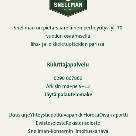
Snellman on pietarsaarelainen perheyritys, yli 70
vuoden osaamisella
liha- ja leikkeletuotteiden parissa.
Kuluttajapalvelu
0290 067866
Arkisin ma–pe 9–12
Täytä palautelomake
Uutiskirje
Yhteystiedot
Kuvapankki
Horeca
Oiva-raportti
Evästeseloste
Rekisteriseloste
Snellman-konsernin ilmoituskanava