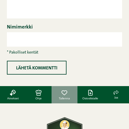
Nimimerkki
* Pakolliset kentät
Jaa
Ainekset
Ohje
Tallenna
Ostoslistalle