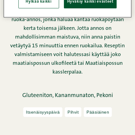
Hylkää kaikki
Hyväksy kaikki evästeet
Täytetty porsaan ulkofilee ja yrttijuurekset ovat
ruoka-annos, jonka haluaa kantaa ruokapöytään
kerta toisensa jälkeen. Jotta annos on
mahdollisimman maistuva, niin anna paistin
vetäytyä 15 minuuttia ennen ruokailua. Reseptin
valmistamiseen voit halutessasi käyttää joko
maatiaispossun ulkofileetä tai Maatiaispossun
kasslerpalaa.
Gluteeniton,
Kananmunaton,
Pekoni
Itsenäisyyspäivä
Pihvit
Pääsiäinen