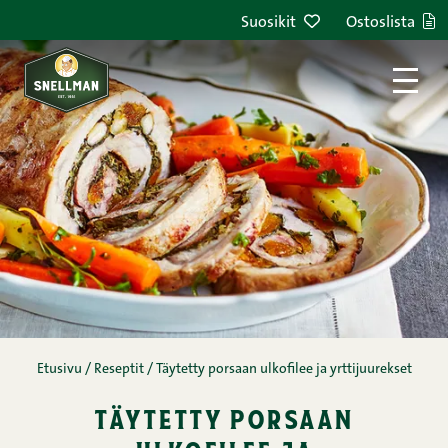
Siirry sisältöön
Suosikit
Ostoslista
Etusivu
/
Reseptit
/
Täytetty porsaan ulkofilee ja yrttijuurekset
täytetty porsaan