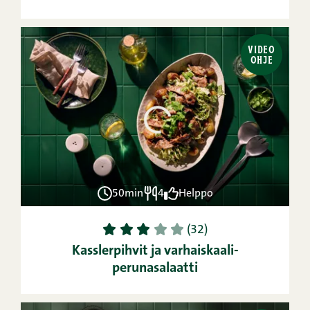
VIDEO
OHJE
50min
4
Helppo
1
2
3
4
5
(32)
Kasslerpihvit ja varhaiskaali-
perunasalaatti