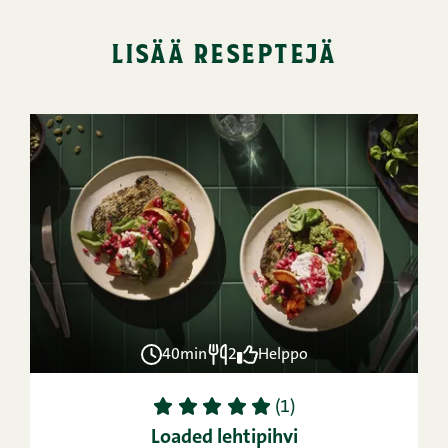
lisää reseptejä
40min
2
Helppo
1
2
3
4
5
(1)
Loaded lehtipihvi