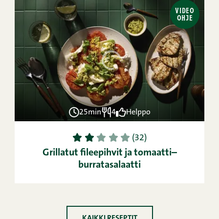
VIDEO
OHJE
25min
4
Helppo
1
2
3
4
5
(32)
Grillatut fileepihvit ja tomaatti–
burratasalaatti
KAIKKI RESEPTIT