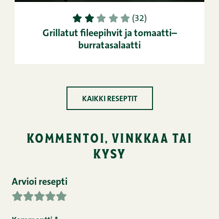
1
2
3
4
5
(32)
Grillatut fileepihvit ja tomaatti–
burratasalaatti
KAIKKI RESEPTIT
kommentoi, vinkkaa tai
kysy
Arvioi resepti