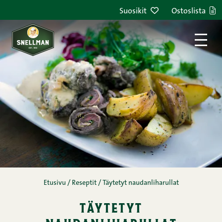
Siirry sisältöön
Suosikit
Ostoslista
Etusivu
/
Reseptit
/
Täytetyt naudanliharullat
täytetyt