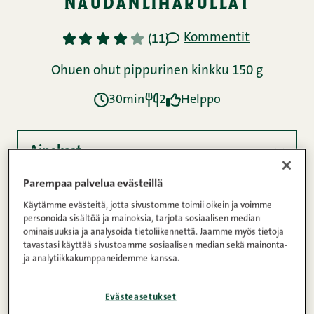
naudanliharullat
Kommentit
1
2
3
4
5
(11)
Ohuen ohut pippurinen kinkku 150 g
30min
2
Helppo
Ainekset
Parempaa palvelua evästeillä
Ohje
Käytämme evästeitä, jotta sivustomme toimii oikein ja voimme
personoida sisältöä ja mainoksia, tarjota sosiaalisen median
ominaisuuksia ja analysoida tietoliikennettä. Jaamme myös tietoja
tavastasi käyttää sivustoamme sosiaalisen median sekä mainonta-
ja analytiikkakumppaneidemme kanssa.
Ravintosisältö
Evästeasetukset