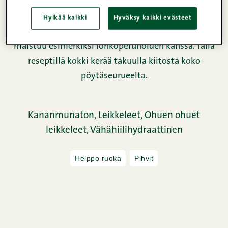
Tässä reseptissä Naudan ohuen ohut sisäpaisti saa
täytteekseen Dijon-sinappia ja pippurista kinkkua.
Hylkää kaikki
Hyväksy kaikki evästeet
Kermaisella kastikkeella viimeistelty annos
maistuu esimerkiksi lohkoperunoiden kanssa. Tällä
reseptillä kokki kerää takuulla kiitosta koko
pöytäseurueelta.
Kananmunaton,
Leikkeleet,
Ohuen ohuet
leikkeleet,
Vähähiilihydraattinen
Helppo ruoka
Pihvit