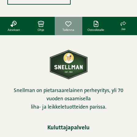
Jaa
Ainekset
Ohje
Tallenna
Ostoslistalle
Snellman on pietarsaarelainen perheyritys, yli 70
vuoden osaamisella
liha- ja leikkeletuotteiden parissa.
Kuluttajapalvelu