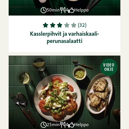
50min
4
Helppo
1
2
3
4
5
(32)
Kasslerpihvit ja varhaiskaali-
perunasalaatti
VIDEO
OHJE
25min
4
Helppo