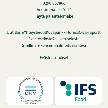
0290 067866
Arkisin ma–pe 9–12
Täytä palautelomake
Uutiskirje
Yhteystiedot
Kuvapankki
Horeca
Oiva-raportti
Evästeseloste
Rekisteriseloste
Snellman-konsernin ilmoituskanava
Evästeasetukset