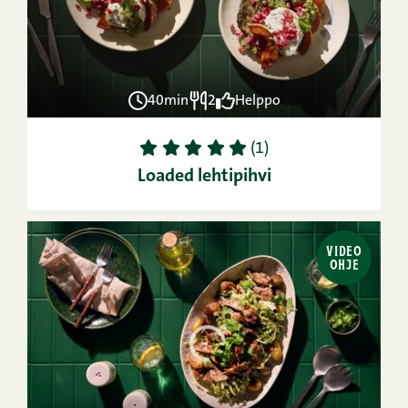
40min
2
Helppo
1
2
3
4
5
(1)
Loaded lehtipihvi
VIDEO
OHJE