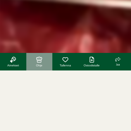
Jaa
Ainekset
Ohje
Tallenna
Ostoslistalle
katso koko reseptivideo