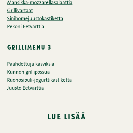
Mansikka-mozzarellasalaattia
Grillivartaat
Sinihomejuustokastiketta
Pekoni Eetvarttia
grillimenu 3
Paahdettuja kasviksia
Kunnon grillipossua
Ruohosipuli-jogurttikastiketta
Juusto Eetvarttia
lue lisää