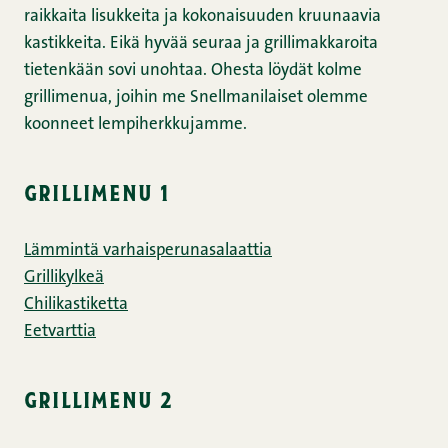
raikkaita lisukkeita ja kokonaisuuden kruunaavia
kastikkeita. Eikä hyvää seuraa ja grillimakkaroita
tietenkään sovi unohtaa. Ohesta löydät kolme
grillimenua, joihin me Snellmanilaiset olemme
koonneet lempiherkkujamme.
grillimenu 1
Lämmintä varhaisperunasalaattia
Grillikylkeä
Chilikastiketta
Eet­vart­tia
grillimenu 2