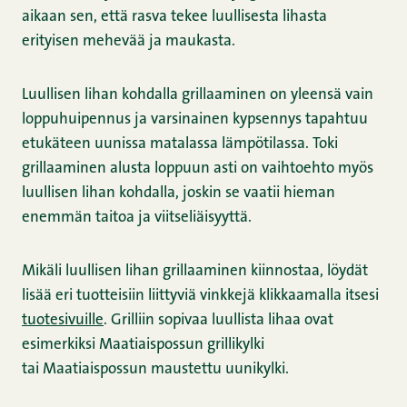
aikaan sen, että rasva tekee luullisesta lihasta
erityisen mehevää ja maukasta.
Luullisen lihan kohdalla grillaaminen on yleensä vain
loppuhuipennus ja varsinainen kypsennys tapahtuu
etukäteen uunissa matalassa lämpötilassa. Toki
grillaaminen alusta loppuun asti on vaihtoehto myös
luullisen lihan kohdalla, joskin se vaatii hieman
enemmän taitoa ja viitseliäisyyttä.
Mikäli luullisen lihan grillaaminen kiinnostaa, löydät
lisää eri tuotteisiin liittyviä vinkkejä klikkaamalla itsesi
tuotesivuille
. Grilliin sopivaa luullista lihaa ovat
esimerkiksi Maatiaispossun grillikylki
tai Maatiaispossun maustettu uunikylki.