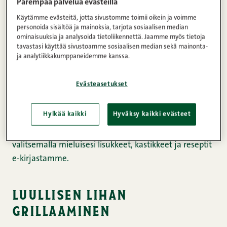
Parempaa palvelua evästeillä
erilaista grillattavaa aivan kuin tekisimme ne
Käytämme evästeitä, jotta sivustomme toimii oikein ja voimme
itsellemme. Kaikki liha tulee omilta perhetiloiltamme,
personoida sisältöä ja mainoksia, tarjota sosiaalisen median
joilla eläimiä kasvatetaan ilman geenimuunneltua
ominaisuuksia ja analysoida tietoliikennettä. Jaamme myös tietoja
rehua.
tavastasi käyttää sivustoamme sosiaalisen median sekä mainonta-
ja analytiikkakumppaneidemme kanssa.
Jotta grillaaminen takuulla onnistuisi, kokosimme
Evästeasetukset
sivuillemme myös Snellmanilaisten parhaat
grillausvinkit. Vaivatonta grillaaminen puolestaan on,
Hylkää kaikki
Hyväksy kaikki evästeet
kun hyödynnät Snellmannilaisten valmiita
grillimenuja. Voit myöt koota oman menusi
valitsemalla mieluisesi lisukkeet, kastikkeet ja reseptit
e-kirjastamme.
luullisen lihan
grillaaminen