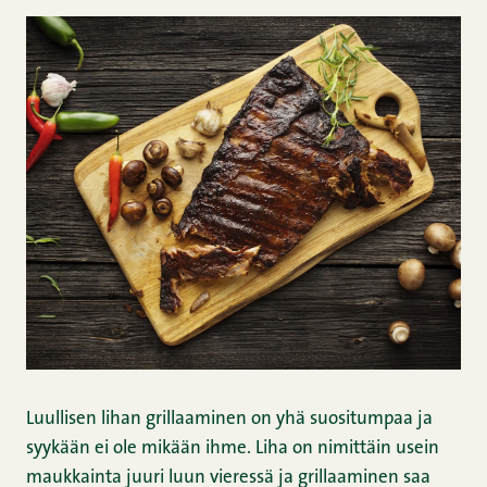
Luullisen lihan grillaaminen on yhä suositumpaa ja
syykään ei ole mikään ihme. Liha on nimittäin usein
maukkainta juuri luun vieressä ja grillaaminen saa