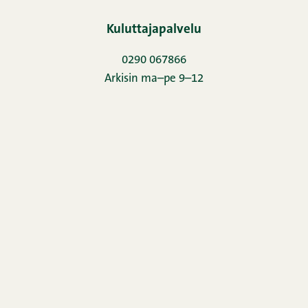
Kuluttajapalvelu
0290 067866
Arkisin ma–pe 9–12
Täytä palautelomake
Uutiskirje
Yhteystiedot
Kuvapankki
Horeca
Oiva-raportti
Evästeseloste
Rekisteriseloste
Snellman-konsernin ilmoituskanava
Evästeasetukset