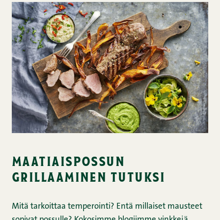
maatiaispossun
grillaaminen tutuksi
Mitä tarkoittaa temperointi? Entä millaiset mausteet
sopivat possulle? Kokosimme blogiimme vinkkejä,