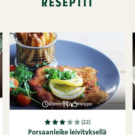
reseptit
30min
2
Helppo
1
2
3
4
5
(22)
Porsaanleike leivityksellä