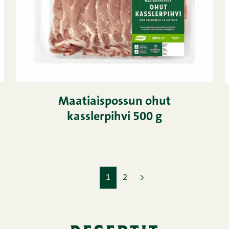
Maatiaispossun ohut
kasslerpihvi 500 g
1
2