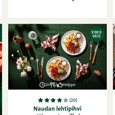
VIDEO
OHJE
1h
2
Helppo
1
2
3
4
5
(20)
Naudan lehtipihvi