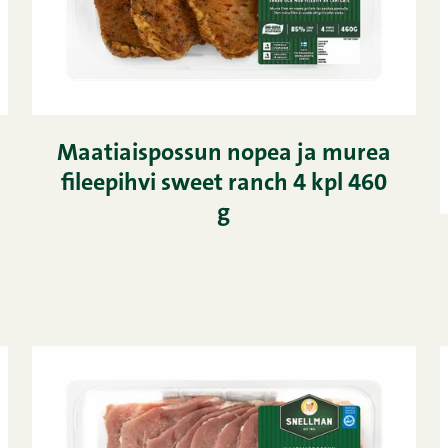
Maatiaispossun nopea ja murea
fileepihvi sweet ranch 4 kpl 460
g