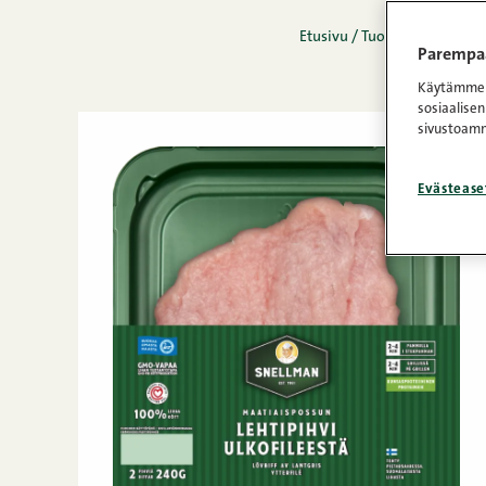
Etusivu
/
Tuotteet
/
Tuore li
Parempaa
Käytämme e
sosiaalisen
sivustoamm
Evästease