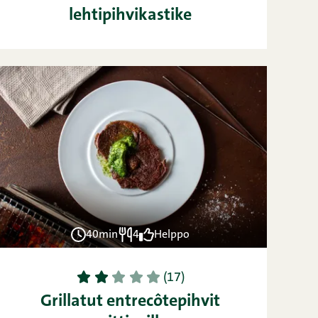
lehtipihvikastike
40min
4
Helppo
1
2
3
4
5
(17)
Grillatut entrecôtepihvit