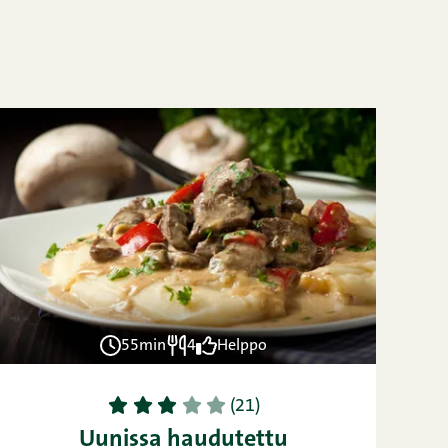
55min
4
Helppo
1
2
3
4
5
(21)
Uunissa haudutettu