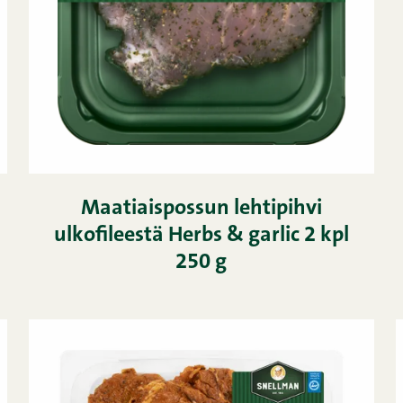
Maatiaispossun lehtipihvi
ulkofileestä Herbs & garlic 2 kpl
250 g