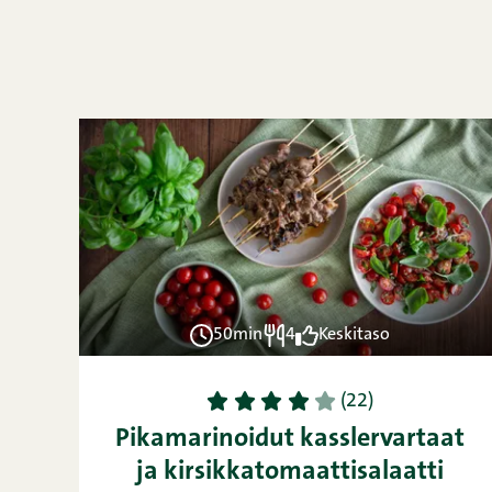
50min
4
Keskitaso
1
2
3
4
5
(22)
Pikamarinoidut kasslervartaat
ja kirsikkatomaattisalaatti