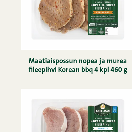
Maatiaispossun nopea ja murea
fileepihvi Korean bbq 4 kpl 460 g