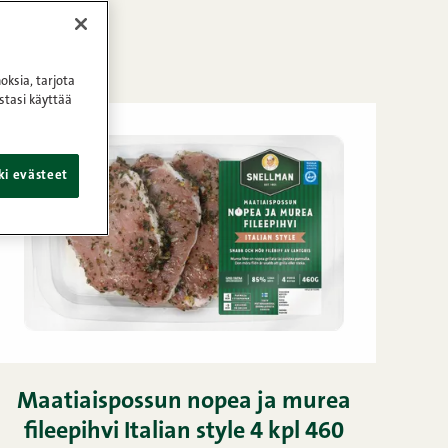
oksia, tarjota
stasi käyttää
ki evästeet
Maatiaispossun nopea ja murea
fileepihvi Italian style 4 kpl 460