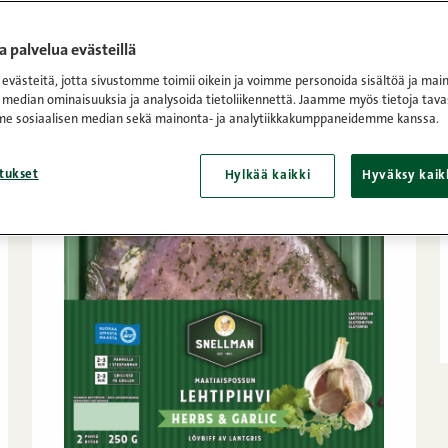
ha
/
Pihvit
 palvelua evästeillä
västeitä, jotta sivustomme toimii oikein ja voimme personoida sisältöä ja main
 median ominaisuuksia ja analysoida tietoliikennettä. Jaamme myös tietoja tava
e sosiaalisen median sekä mainonta- ja analytiikkakumppaneidemme kanssa.
tukset
Hylkää kaikki
Hyväksy kaik